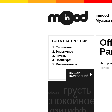
inmood
Музыка 
Of
ТОП 5 НАСТРОЕНИЙ
1.
Спокойное
Pa
2.
Энергичное
3.
Грусть
4.
Позитифф
Настрое
5.
Мечтательное
любовь
ВЫБОР
НАСТРОЕНИЙ
грусть
любовь
спокойное
ност
позитифф