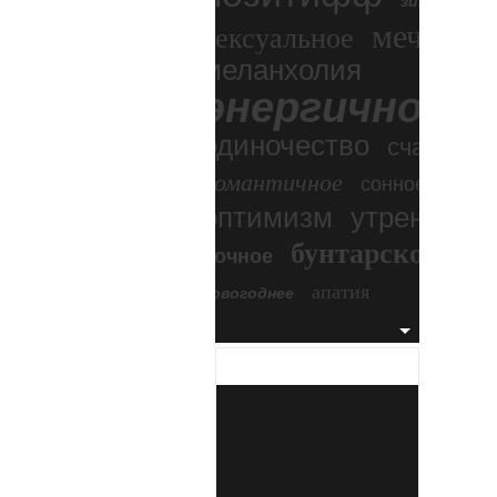
зимний экс
мечтател
сексуальное
меланхолия
энергичное
одиночество
счастье
романтичное
сонное
оптимизм
утреннее
бунтарское
ночное
бесп
апатия
новогоднее