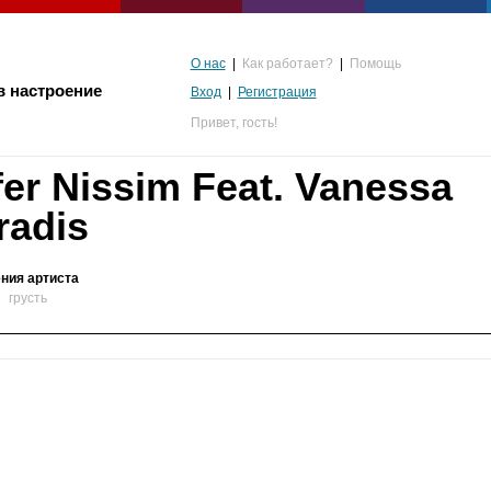
О нас
|
Как работает?
|
Помощь
в настроение
Вход
|
Регистрация
Привет,
гость!
fer Nissim Feat. Vanessa
radis
ния артиста
грусть
альгия