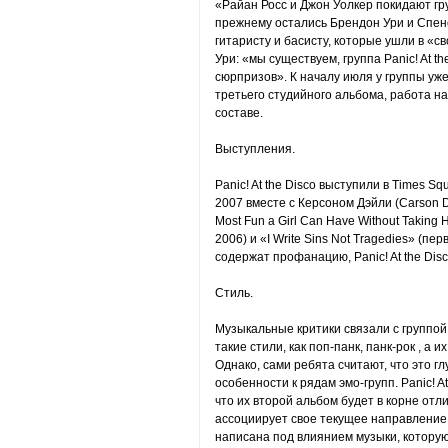
«Райан Росс и Джон Уолкер покидают гру
прежнему остались Брендон Ури и Спен
гитаристу и басисту, которые ушли в «
Ури: «мы существуем, группа Panic! At t
сюрпризов». К началу июля у группы уже
третьего студийного альбома, работа 
составе.
Выступления.
Panic! At the Disco выступили в Times S
2007 вместе с Керсоном Дэйли (Carson Da
Most Fun a Girl Can Have Without Taking
2006) и «I Write Sins Not Tragedies» (пе
содержат профанацию, Panic! At the Dis
Стиль.
Музыкальные критики связали с группой
такие стили, как поп-панк, панк-рок , а 
Однако, сами ребята считают, что это гл
особенности к рядам эмо-групп. Panic! At
что их второй альбом будет в корне отли
ассоциирует свое текущее направление 
написана под влиянием музыки, которую