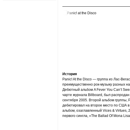
История
Panic! At the Disco — группа из Лас-Ве
преимущественно рок-музыку разных на
Дебютный альбом A Fever You Can’t Swea
чарте журнала Billboard, был распродан
сентября 2005. Второй альбом группы, P
дебютировал на второе место по США в B
альбом, озаглавленный Vices & Virtues, 2
первого сингла, «The Ballad Of Mona Li