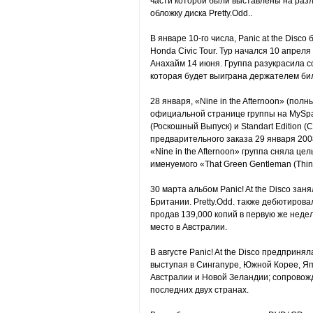
части которой были выставлены на раз
обложку диска Pretty.Odd..
В январе 10-го числа, Panic at the Dis
Honda Civic Tour. Тур начался 10 апреля
Анахайм 14 июня. Группа разукрасила с
которая будет выиграна держателем бил
28 января, «Nine in the Afternoon» (пол
официальной странице группы на MySpac
(Роскошный Выпуск) и Standart Edition
предварительного заказа 29 января 2008
«Nine in the Afternoon» группа сняла ц
именуемого «That Green Gentleman (Thi
30 марта альбом Panic! At the Disco зан
Британии. Pretty.Odd. также дебютирова
продав 139,000 копий в первую же недел
место в Австралии.
В августе Panic! At the Disco предприняла
выступая в Сингапуре, Южной Корее, Яп
Австралии и Новой Зеландии; сопровожд
последних двух странах.