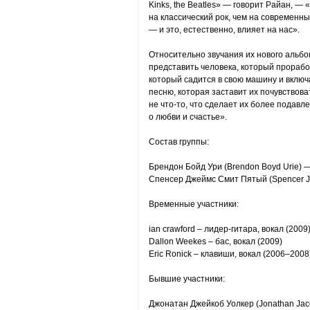
Kinks, the Beatles» — говорит Райан, 
на классический рок, чем на современн
— и это, естественно, влияет на нас».
Относительно звучания их нового альбо
представить человека, который проработ
который садится в свою машину и включ
песню, которая заставит их почувствова
не что-то, что сделает их более подавл
о любви и счастье».
Состав группы:
Брендон Бойд Ури (Brendon Boyd Urie) —
Спенсер Джеймс Смит Пятый (Spencer Ja
Временные участники:
ian crawford – лидер-гитара, вокал (2009
Dallon Weekes – бас, вокал (2009)
Eric Ronick – клавиши, вокал (2006–2008
Бывшие участники:
Джонатан Джейкоб Уолкер (Jonathan Jac