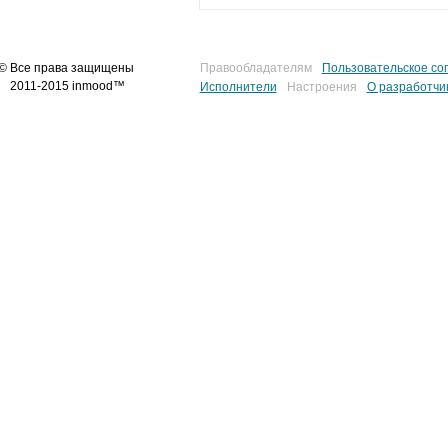
© Все права защищены
Правообладателям
Пользовательское со
2011-2015 inmood™
Исполнители
Настроения
О разработчи