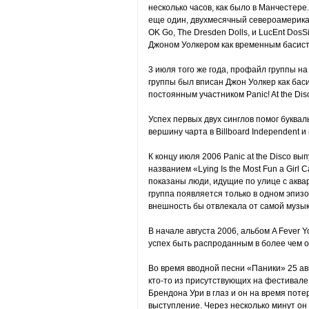
несколько часов, как было в Манчестере
еще один, двухмесячный североамерика
OK Go, The Dresden Dolls, и LucEnt DosS
Джоном Уолкером как временным басист
3 июля того же года, профайл группы на
группы был вписан Джон Уолкер как басис
постоянным участником Panic! At the Dis
Успех первых двух синглов помог буква
вершину чарта в Billboard Independent и 
К концу июля 2006 Panic at the Disco в
названием «Lying Is the Most Fun a Girl C
показаны люди, идущие по улице с аквар
группа появляется только в одном эпизо
внешность бы отвлекала от самой музык
В начале августа 2006, альбом A Fever 
успех быть распроданным в более чем о
Во время вводной песни «Паники» 25 авгу
кто-то из присутствующих на фестивале
Брендона Ури в глаз и он на время пот
выступление. Через несколько минут он