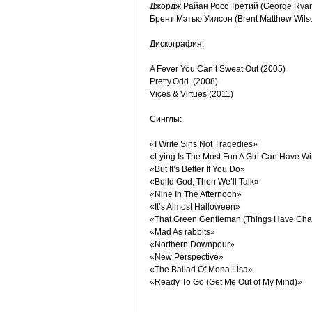
Джордж Райан Росс Третий (George Ryan 
Брент Мэтью Уилсон (Brent Matthew Wils
Дискография:
A Fever You Can’t Sweat Out (2005)
Pretty.Odd. (2008)
Vices & Virtues (2011)
Cинглы:
«I Write Sins Not Tragedies»
«Lying Is The Most Fun A Girl Can Have Wi
«But It’s Better If You Do»
«Build God, Then We’ll Talk»
«Nine In The Afternoon»
«It’s Almost Halloween»
«That Green Gentleman (Things Have Ch
«Mad As rabbits»
«Northern Downpour»
«New Perspective»
«The Ballad Of Mona Lisa»
«Ready To Go (Get Me Out of My Mind)»