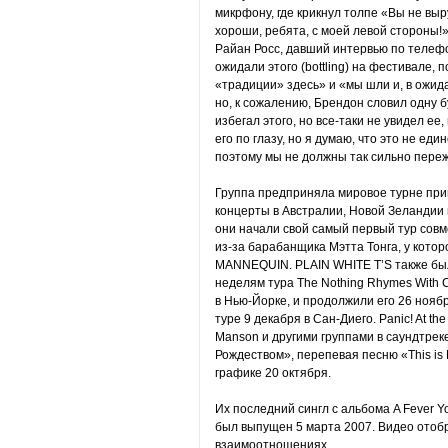
микрфону, где крикнул толпе «Вы не вы
хороши, ребята, с моей левой стороны!»
Райан Росс, давший интервью по телефон
ожидали этого (bottling) на фестивале, 
«традиции» здесь» и «мы шли и, в ожида
но, к сожалению, Брендон словил одну 
избегал этого, но все-таки не увидел ее
его по глазу, но я думаю, что это не ед
поэтому мы не должны так сильно переж
Группа предприняла мировое турне прим
концерты в Австралии, Новой Зеландии 
они начали свой самый первый тур совм
из-за барабанщика Мэтта Тонга, у котор
MANNEQUIN. PLAIN WHITE T’S также бы
неделям тура The Nothing Rhymes With 
в Нью-Йорке, и продолжили его 26 ноября
туре 9 декабря в Сан-Диего. Panic! At the
Manson и другими группами в саундтре
Рождеством», перепевая песню «This is
графике 20 октября.
Их последний сингл с альбома A Fever You
был выпущен 5 марта 2007. Видео отоб
взаимоотношениях.