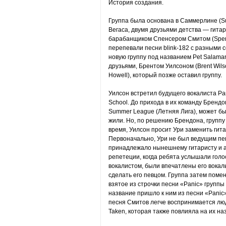
История создания.
Группа была основана в Саммерлине (S
Вегаса, двумя друзьями детства — гита
барабанщиком Спенсером Смитом (Spence
перепевали песни blink-182 с разными с
новую группу под названием Pet Salam
друзьями, Брентом Уилсоном (Brent Wils
Howell), который позже оставил группу.
Уилсон встретил будущего вокалиста Pani
School. До прихода в их команду Брендо
Summer League (Летняя Лига), может быт
жили. Но, по решению Брендона, группу п
время, Уилсон просит Ури заменить гит
Первоначально, Ури не был ведущим пев
принадлежало нынешнему гитаристу и ав
репетеции, когда ребята услышали голо
вокалистом, были впечатлены его вок
сделать его певцом. Группа затем поменя
взятое из строчки песни «Panic» группы 
название пришло к ним из песни «Panic»
песня Смитов легче воспринимается л
Taken, которая также повлияла на их на