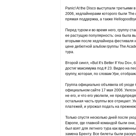
Panic! At the Disco выступали третьими в 
2006, хедлайнерами которого были The 
прямая поддержка, а также Hellogoodby
Перед туром и во время него, группу ст
ее растущую популярность: она была в
вторыми после хедлайнера фестиваля и 
цене дебютной альбом группы The Acade
тура.
Второй сингл, «But It’s Better If You Do
достиг максимума под # 23. Видео на песн
группу, которая, по словам Ури, отобр
Группа официально объявила об уходе 
официальном сайте 17 мая 2006. Уилсон
не его, и что его уволили, не предупре
остальная часть группы все отрицает.
платежей, и угрожал подать на прежнюю 
Только спустя несколько дней после ухо
Европе, где главной командой были они,
был взят для летнего тура как временн
замена Бренту. Все билеты были раскуп