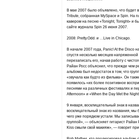
В мае 2007 было объявлено, что будет
Tribute, собранная MySpace и Spin. На 
кавером на песню «Tonight, Tonight» и 
сайте журнала Spin 26 июня 2007.
2008: Pretty.Odd. и …Live in Chicago.
В начале 2007 года, Panic! At the Disco
спустя несколько месяцев напряженной
перезаписать его, начав работу с чистог
Райан Росс объяснил, что прежде чем р
альбома был недостаток в том, что груп
«звучала как будто из фильма». Он такж
появилось «их более позитивное воспри
песнями на различных фестивалях и пере
Afternoon» и «When the Day Met the Night
9 января, восклицательный знак в назва
восклицательный знак из названия, мы б
чего уже порядком устали. Мы записыв
группой», — объясняет гитарист Райан Р
Kiss смыли свой макияж», — говорит при
Rob Mathes, кто продюсировал альбом, 