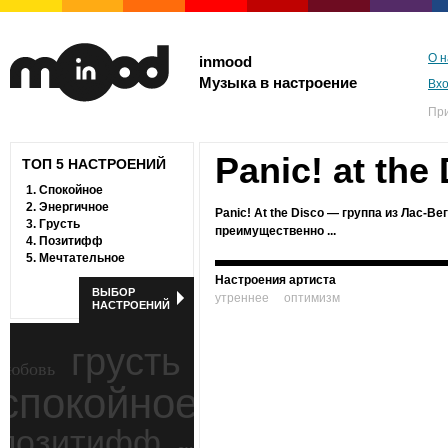
О н
inmood
Музыка в настроение
Вх
Пр
Panic! at the
ТОП 5 НАСТРОЕНИЙ
1.
Спокойное
2.
Энергичное
Panic! At the Disco — группа из Лас-
3.
Грусть
преимущественно ...
4.
Позитифф
5.
Мечтательное
Настроения артиста
ВЫБОР
утреннее
оптимизм
НАСТРОЕНИЙ
грусть
любовь
спокойное
ностальгия
позитифф