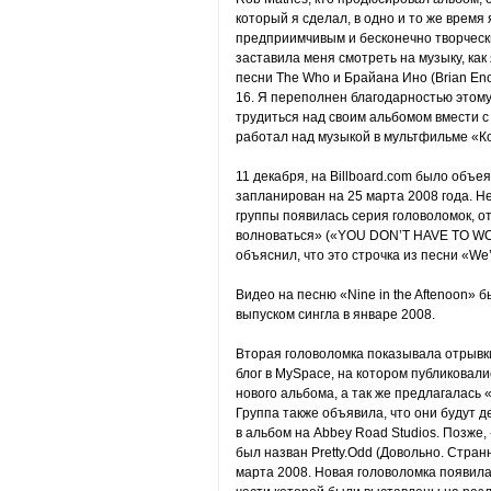
который я сделал, в одно и то же врем
предприимчивым и бесконечно творческ
заставила меня смотреть на музыку, как
песни The Who и Брайана Ино (Brian Eno
16. Я переполнен благодарностью этому
трудиться над своим альбомом вмести с
работал над музыкой в мультфильме «К
11 декабря, на Billboard.com было объе
запланирован на 25 марта 2008 года. Не
группы появилась серия головоломок, о
волноваться» («YOU DON’T HAVE TO W
объяснил, что это строчка из песни «We’
Видео на песню «Nine in the Aftenoon» 
выпуском сингла в январе 2008.
Вторая головоломка показывала отрывки
блог в MySpace, на котором публиковал
нового альбома, а так же предлагалась 
Группа также объявила, что они будут 
в альбом на Abbey Road Studios. Позже
был назван Pretty.Odd (Довольно. Стран
марта 2008. Новая головоломка появила