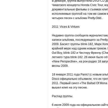
В декабре, группа выпустила DVD/ CD д
Чикагского концерта Honda Civic Tour, 
документальные фильмы о съемках клипо
исполняемые группой на том же самом к
четырех песен с альбома Pretty.Odd..
2011: Vices & Virtues
Недавно группа сообщила журналистам, 
записи альбома, последующего за Pretty
2009. Басист группы blink-182, Марк Хоп
крайней мере над одним новым треком. 
Out Boy, blink-182 и Честеру Френчу (Che
летнего тура blink-182. 26 июня было о
«New Perspective», на рок-радио 18 авг
весны 2009.
18 января 2011 года Panic! (с новым ал
Disco официально объявили, что их трет
2011. Первый сингл «The Ballad Of Mona
вышел клип на эту песню.
Распад группы.
6 июля 2009 года на официальном сайт