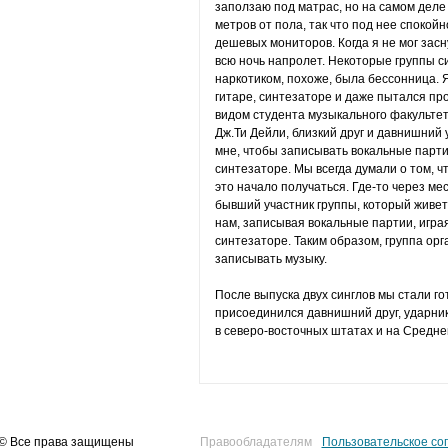
заползаю под матрас, но на самом деле
метров от пола, так что под нее споко
дешевых мониторов. Когда я не мог засн
всю ночь напролет. Некоторые группы с
наркотиком, похоже, была бессонница. 
гитаре, синтезаторе и даже пытался пр
видом студента музыкального факультет
Дж.Ти Дейли, близкий друг и давнишний 
мне, чтобы записывать вокальные парти
синтезаторе. Мы всегда думали о том, ч
это начало получаться. Где-то через ме
бывший участник группы, который живет
нам, записывая вокальные партии, играя
синтезаторе. Таким образом, группа орг
записывать музыку.
После выпуска двух синглов мы стали го
присоединился давнишний друг, ударник
в северо-восточных штатах и на Средн
© Все права защищены
Правообладателям
Пользовательское со