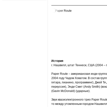
История
г. Нашвилл, штат Теннеси, США (2004 – 
Paper Route – американская инди-групп
2004 году Чадом Ховатом. В состав груп
гитара, пианино, программинг), Джей Ти 
перкуссия), Энди Смит (Andy Smith) (вок
(Gavin McDonald) (ударные).
Звук квазиэлектронного трио Paper Rout
то между утомленным городом Нашвилл, 