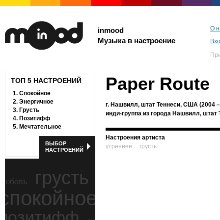
О н
inmood
Музыка в настроение
Вх
Пр
Paper Route
ТОП 5 НАСТРОЕНИЙ
1.
Спокойное
2.
Энергичное
г. Нашвилл, штат Теннеси, США (2004 –
3.
Грусть
инди-группа из города Нашвилл, штат 
4.
Позитифф
5.
Мечтательное
Настроения артиста
ВЫБОР
утреннее
грусть
НАСТРОЕНИЙ
грусть
любовь
спокойное
ностальгия
позитифф