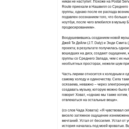
никак не наступит. Похоже на Postal Ser
Route приехали в Нашвилл со Среднего 
группы, однако после ее распада возник
подавлен осознанием того, что больше н
ноутбук, после чего влюбился в музыку 
продюсированием».
Воодушевившись созданием новой музык
Джей Ти Дейли (J.T. Daly) и Энди Смита 
проекта; в результате получилась однои
вошедших на диск, создают ощущение, к
группы со Среднего Запада, чем с их 
необъятных просторах, нежели шум при
Часть лирики относится к холодным и о
самому холоду и одиночеству. Сила таки
осязаема, неважно – через электронную
создавать музыку, которую можно было 
говорит Ховат, «однако мы также хотим
отвлекаться на остальные вещи».
(cо слов Чада Ховата): «Я чувствовал с
висело затяжное ощущение изнеможения.
мечтаний. Устал от бессилия. Устал от 
история началась под моей кроватью. Вы