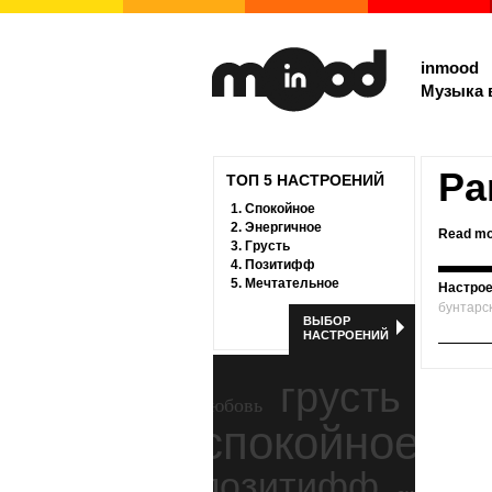
inmood
Музыка 
Pa
ТОП 5 НАСТРОЕНИЙ
1.
Спокойное
2.
Энергичное
Read mo
3.
Грусть
4.
Позитифф
5.
Мечтательное
Настрое
бунтарс
ВЫБОР
НАСТРОЕНИЙ
грусть
любовь
спокойное
ност
позитифф