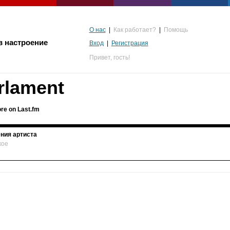
О нас
|
Как работает?
|
Помощь
в настроение
Вход
|
Регистрация
Привет,
гость!
rlament
re on Last.fm
ния артиста
кое
альгия