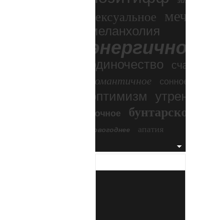
зимний экс
мечтател
сексуальное
меланхолия
энергичное
одиночество
счастье
романтичное
сонное
оптимизм
утреннее
бунтарское
ночное
бесп
апатия
новогоднее