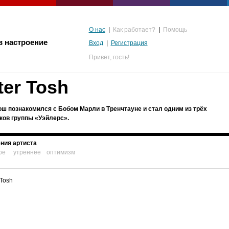
О нас
|
Как работает?
|
Помощь
в настроение
Вход
|
Регистрация
Привет,
гость!
ter Tosh
ош познакомился с Бобом Марли в Тренчтауне и стал одним из трёх
ков группы «Уэйлерс».
ния артиста
ое
утреннее
оптимизм
альгия