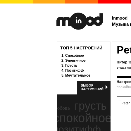
inmood
Музыка 
Pe
ТОП 5 НАСТРОЕНИЙ
1.
Спокойное
2.
Энергичное
Питер Т
3.
Грусть
участни
4.
Позитифф
5.
Мечтательное
Настрое
ВЫБОР
спокойн
НАСТРОЕНИЙ
грусть
любовь
спокойное
ност
позитифф