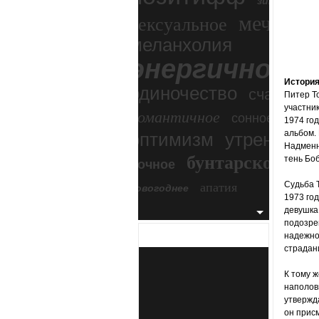
зимний экс
мечтател
сексуальное
меланхолия
энергичное
Истори
одиночество
счастье
Питер Т
участник
романтичное
сонное
1974 год
альбом. 
оптимизм
утреннее
Надменн
бунтарское
тень Боб
ночное
бесп
апатия
Судьба Т
новогоднее
1973 год
девушка,
подозрев
надежно
страдан
К тому ж
наполов
утвержда
он присм