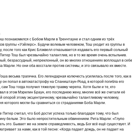
трим
ьное
я
ош познакомился с Бобом Марли в Тренчтауне и стал одним из трёх
ов группы «Уэйлерс». Будучи волевым человеком, Тош уходит из группы в
у, после того как Крис Блэквелл отказывается издавать его первый сольный
Питер Тош был чрезвычайно талантлив, но в то же время очень вспыльчив.
злость
ый, безрассудный, непреклонный, он во многих отношениях воплощал в себ
а Марли. Но они оба восстали против системы, и это связывало их вместе.
окойное
оша весьма трагична. Его легендарная колючесть усилилась после того, как в
у он попал в автокатастрофу на Спаништаун-Роад, в которой погибла его
 сам Тош тогда получил тяжелую травму черепа. Хотя были и те, кто
ал в этом Мэрилин Браун, его последнюю жену, многие всё же считали её
й опорой этому эксцентричному, чрезвычайно талантливому человеку,
ия которого могли бы сравниться со страданиями Боба Марли.
е Питер считал, что Боб достиг успеха только благодаря тому, что был
ину белым. Это было непростительным обвинением. Рита Марли: «Глупо
ть это. Бывает же на земле справедливость, ведь Бог всё ещё существует. И
атривает за нами, как в той песне: «Когда падает дождь, он не падает на