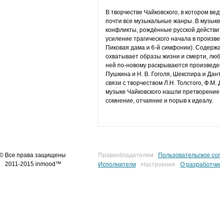
В творчестве Чайковского, в котором в
почти все музыкальные жанры. В музыке
конфликты, рождённые русской действит
усиление трагического начала в произв
Пиковая дама и 6-й симфонии). Содержа
охватывает образы жизни и смерти, люб
ней по-новому раскрываются произведен
Пушкина и Н. В. Гоголя, Шекспира и Дан
связи с творчеством Л.Н. Толстого, Ф.М. Д
музыке Чайковского нашли претворение
сомнение, отчаяние и порыв к идеалу.
© Все права защищены
Правообладателям
Пользовательское со
2011-2015 inmood™
Исполнители
Настроения
О разработчи