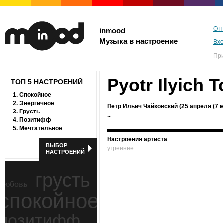
О н
inmood
Музыка в настроение
Вх
Пр
Pyotr Ilyich 
ТОП 5 НАСТРОЕНИЙ
1.
Спокойное
2.
Энергичное
Пётр Ильич Чайковский (25 апреля (7 
3.
Грусть
...
4.
Позитифф
5.
Мечтательное
Настроения артиста
ВЫБОР
утреннее
НАСТРОЕНИЙ
грусть
любовь
спокойное
ностальгия
позитифф