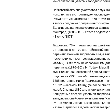
консерватории (классы свободного сочин
Чайковский активно участвовал в музык
исполнялись его произведения, опреде
Результатом знакомства в 1868 году и т
явилось создание программных симфонич
Балакирева написана увертюра-фантази
Манфред, (1885); В. В. Стасов подсказ
«Буря», (1873).
Творчество 70-х гг. отличают напряжён
интересов. В кон. 70-х гг. Чайковский 
перенапряжением творческих сил, а так
нескольких лет жил преимущественно з
Италии). В эти годы немаловажными дл
переписка (1876–90) с Н. Ф. фон Мекк. В 
музыкально-общественной деятельности
отделения РМО, способствовал подняти
1885 постоянно жил в Подмосковье — в о
с 1892 — в самом Клину, где после сме
музей. С конца 1880-х гг. много выступа
Концертные поездки укрепили творчески
западноевропейскими музыкантами (Хан
Густав Малер, Артур Никиш, Камиль Сен-
назван Пермский академический театр о