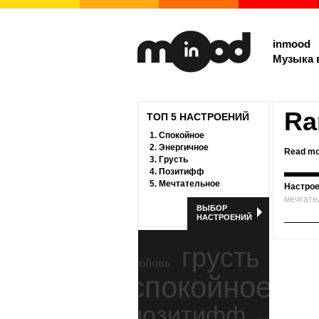
inmood
Музыка 
Ra
ТОП 5 НАСТРОЕНИЙ
1.
Спокойное
2.
Энергичное
Read mo
3.
Грусть
4.
Позитифф
5.
Мечтательное
Настрое
мечтате
ВЫБОР
НАСТРОЕНИЙ
грусть
любовь
спокойное
ност
позитифф