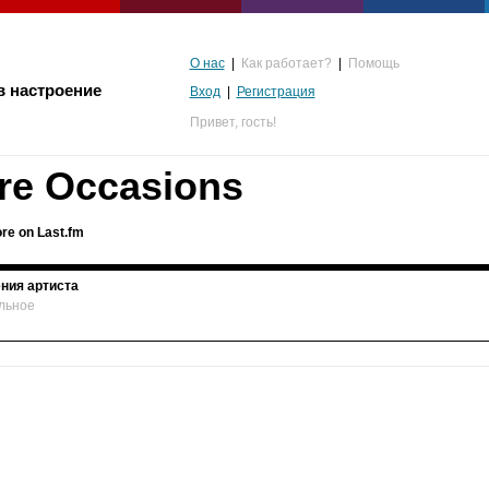
О нас
|
Как работает?
|
Помощь
в настроение
Вход
|
Регистрация
Привет,
гость!
re Occasions
re on Last.fm
ния артиста
льное
альгия