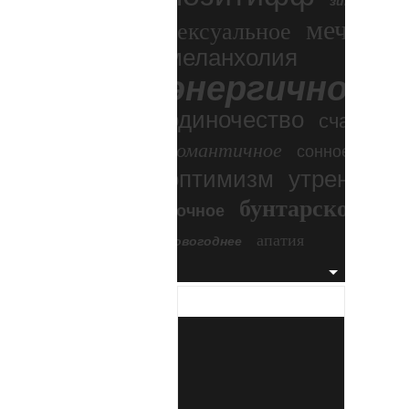
зимний экс
мечтател
сексуальное
меланхолия
энергичное
одиночество
счастье
романтичное
сонное
оптимизм
утреннее
бунтарское
ночное
бесп
апатия
новогоднее