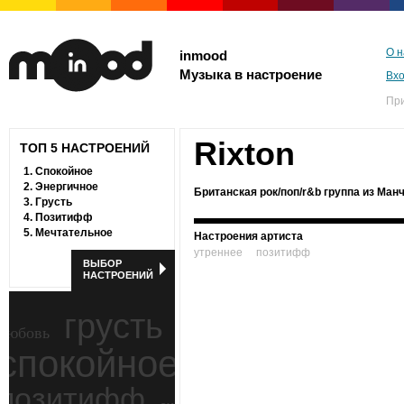
О н
inmood
Музыка в настроение
Вх
Пр
Rixton
ТОП 5 НАСТРОЕНИЙ
1.
Спокойное
2.
Энергичное
Британская рок/поп/r&b группа из Манч
3.
Грусть
4.
Позитифф
5.
Мечтательное
Настроения артиста
утреннее
позитифф
ВЫБОР
НАСТРОЕНИЙ
грусть
любовь
спокойное
ностальгия
позитифф