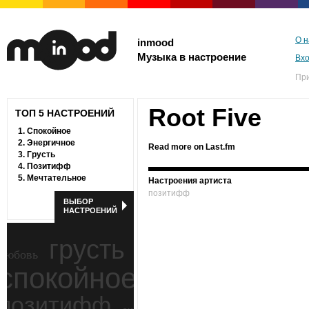
О н
inmood
Музыка в настроение
Вх
Пр
Root Five
ТОП 5 НАСТРОЕНИЙ
1.
Спокойное
2.
Энергичное
Read more on Last.fm
3.
Грусть
4.
Позитифф
5.
Мечтательное
Настроения артиста
позитифф
ВЫБОР
НАСТРОЕНИЙ
грусть
любовь
спокойное
ностальгия
позитифф