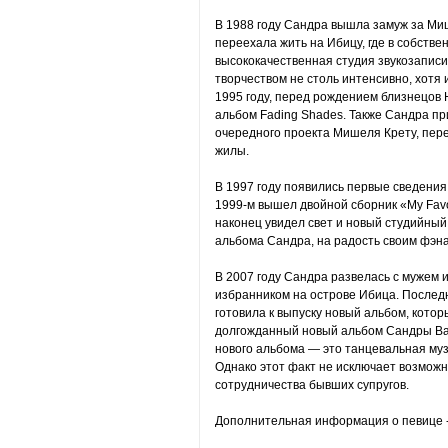
В 1988 году Сандра вышла замуж за Миш
переехала жить на Ибицу, где в собств
высококачественная студия звукозаписи
творчеством не столь интенсивно, хотя 
1995 году, перед рождением близнецов 
альбом Fading Shades. Также Сандра пр
очередного проекта Мишеля Крету, пер
жилы.
В 1997 году появились первые сведени
1999-м вышел двойной сборник «My Favou
наконец увидел свет и новый студийный 
альбома Сандра, на радость своим фэна
В 2007 году Сандра развелась с мужем 
избранником на острове Ибица. Последн
готовила к выпуску новый альбом, кото
долгожданный новый альбом Сандры Back
нового альбома — это танцевальная муз
Однако этот факт не исключает возмож
сотрудничества бывших супругов.
Дополнительная информация о певице -