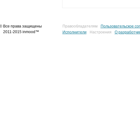
© Все права защищены
Правообладателям
Пользовательское со
2011-2015 inmood™
Исполнители
Настроения
О разработчи