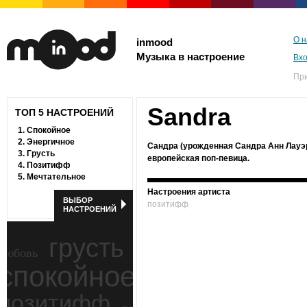
О н
inmood
Музыка в настроение
Вх
Пр
Sandra
ТОП 5 НАСТРОЕНИЙ
1.
Спокойное
2.
Энергичное
Сандра (урожденная Сандра Aнн Лауэр
3.
Грусть
европейская поп-певица.
4.
Позитифф
5.
Мечтательное
Настроения артиста
ВЫБОР
позитифф
НАСТРОЕНИЙ
грусть
любовь
спокойное
ностальгия
позитифф