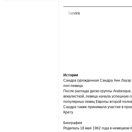
История
Сандра (урожденная Сандра Aнн Лауэр 
поп-певица.
После распада диско-группы Arabesque,
вокалисткой, певица начала успешную с
популярных певиц Европы второй половин
Сандра также принимала участие в про
Крету.
Биография
Родилась 18 мая 1962 года в немецком 