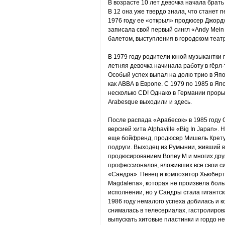
В возрасте 10 лет девочка начала брать
В 12 она уже твердо знала, что станет п
1976 году ее «открыл» продюсер Джорд
записала свой первый сингл «Andy Mein
балетом, выступления в городском теат
В 1979 году родители юной музыкантки п
летняя девочка начинала работу в гёрл
Особый успех выпал на долю трио в Япо
как АВВА в Европе. С 1979 по 1985 в Япо
несколько CD! Однако в Германии проры
Arabesque выходили и здесь.
После распада «Арабесок» в 1985 году 
версией хита Alphaville «Big In Japan».
еще бойфренд, продюсер Мишель Крету 
подруги. Выходец из Румынии, живший в
продюсированием Boney M и многих друг
профессионалов, вложивших все свои с
«Сандра». Певец и композитор Хьюберт
Magdalena», которая не произвела боль
исполнении, но у Сандры стала гигантск
1986 году немалого успеха добилась и к
снималась в телесериалах, гастролиро
выпускать хитовые пластинки и гордо не