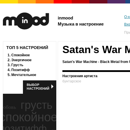
О н
inmood
Музыка в настроение
Вх
Пр
Satan's War 
ТОП 5 НАСТРОЕНИЙ
1.
Спокойное
2.
Энергичное
Satan's War Machine - Black Metal from
3.
Грусть
4.
Позитифф
5.
Мечтательное
Настроения артиста
бунтарское
ВЫБОР
НАСТРОЕНИЙ
грусть
любовь
спокойное
ностальгия
позитифф