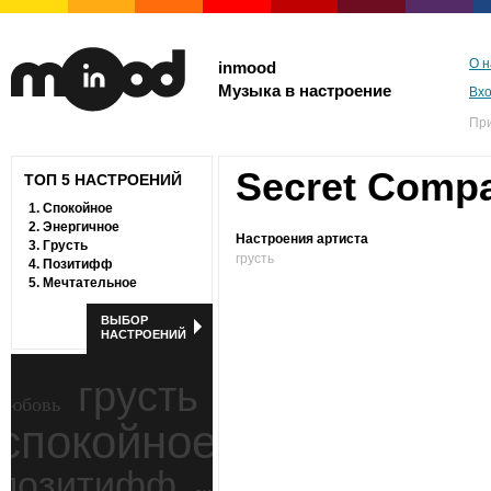
О н
inmood
Музыка в настроение
Вх
Пр
Secret Comp
ТОП 5 НАСТРОЕНИЙ
1.
Спокойное
2.
Энергичное
Настроения артиста
3.
Грусть
грусть
4.
Позитифф
5.
Мечтательное
ВЫБОР
НАСТРОЕНИЙ
грусть
любовь
спокойное
ностальгия
позитифф