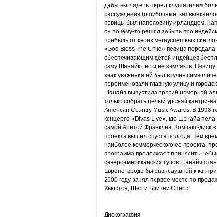
дабы выглядеть перед слушателем боле
рассуждения (ошибочные, как выяснилос
певицы был наполовину ирландцем, на
он почему-то решил забыть про индейски
прибыль от своих мегауспешных синглов 
«God Bless The Child» певица передала
обеспечивающим детей индейцев бесплат
саму Шанайю, но и ее земляков. Певицу 
знак уважения ей был вручен символическ
переименовали главную улицу и городск
Шанайя выпустила третий номерной аль
только собрать целый урожай кантри-на
American Country Music Awards. В 1998 
концерте «Divas Live», где Шэнайа пела
самой Аретой Франклин. Компакт-диск «D
проекта вышел спустя полгода. Тем вр
наиболее коммерческого ее проекта, пр
программа продолжает приносить небыв
североамериканских туров Шанайи стан
Европе, вроде бы равнодушной к кантри
2000 году занял первое место по прода
Хьюстон, Шер и Бритни Спирс.
Дискография