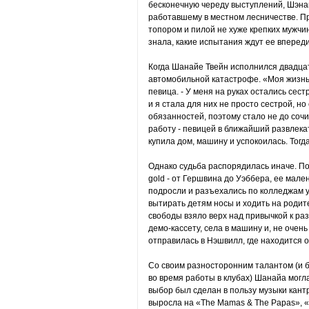
бесконечную череду выступлений, Шэнай
работавшему в местном лесничестве. П
топором и пилой не хуже крепких мужчи
знала, какие испытания ждут ее впереди
Когда Шанайе Твейн исполнился двадцат
автомобильной катастрофе. «Моя жизнь 
певица. - У меня на руках остались сест
и я стала для них не просто сестрой, н
обязанностей, поэтому стало не до соч
работу - певицей в ближайший развлекат
купила дом, машину и успокоилась. Тогда
Однако судьба распорядилась иначе. П
gold - от Гершвина до Уэббера, ее мале
подросли и разъехались по колледжам 
вытирать детям носы и ходить на родит
свободы взяло верх над привычкой к р
демо-кассету, села в машину и, не очен
отправилась в Нэшвилл, где находится 
Со своим разносторонним талантом (и 
во время работы в клубах) Шанайа могл
выбор был сделан в пользу музыки кант
выросла на «The Мamas & Тhе Рарas», «