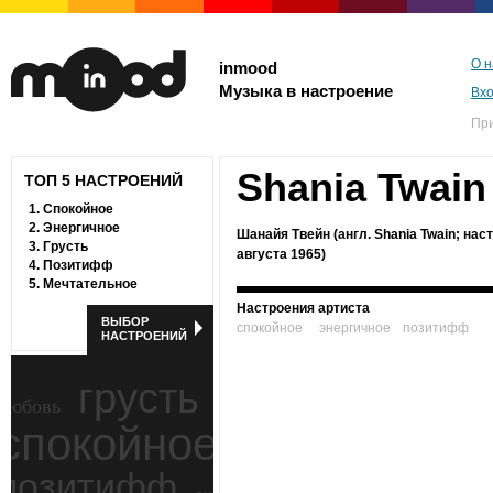
О н
inmood
Музыка в настроение
Вх
Пр
Shania Twain
ТОП 5 НАСТРОЕНИЙ
1.
Спокойное
2.
Энергичное
Шанайя Твейн (англ. Shania Twain; наст
3.
Грусть
августа 1965)
4.
Позитифф
5.
Мечтательное
Настроения артиста
ВЫБОР
спокойное
энергичное
позитифф
НАСТРОЕНИЙ
грусть
любовь
спокойное
ностальгия
позитифф