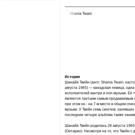
История
Шанайя Твейн (англ. Shania Twain; насто
августа 1965) — канадская певица, одн
исполнителей кантри и поп-музыки. Её 
является третьим самым продаваемым 
при этом он - на 7-м месте в общем сп
музыки. У Твейн семь синглов, занявших 
последние четыре альбома также занима
Шанайя Твейн родилась 28 августа 1965
(Онтарио). Несмотря на то, что Твейн с 