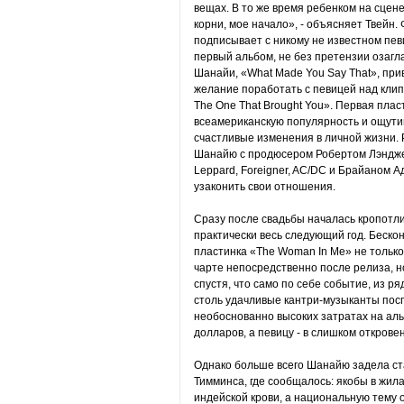
вещах. В то же время ребенком на сцене
корни, мое начало», - объясняет Твейн
подписывает с никому не известном певи
первый альбом, не без претензии озагл
Шанайи, «What Made You Say That», пр
желание поработать с певицей над клип
The One That Brought You». Первая пла
всеамериканскую популярность и ощут
счастливые изменения в личной жизни.
Шанайю с продюсером Робертом Лэнджем
Leppard, Foreigner, AC/DC и Брайаном А
узаконить свои отношения.
Сразу после свадьбы началась кропотл
практически весь следующий год. Беско
пластинка «The Woman In Me» не только
чарте непосредственно после релиза, но
спустя, что само по себе событие, из р
столь удачливые кантри-музыканты пос
необоснованно высоких затратах на ал
долларов, а певицу - в слишком откров
Однако больше всего Шанайю задела ста
Тимминса, где сообщалось: якобы в жил
индейской крови, а национальную тему 