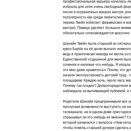
профессиональная карьера началась лиш
избрала для себя очень свободный фор
песни в пограничных жанрах кантри, ро
популярность как среди любителей кант
лирика Твейн избегает фермерских и ко
кантри). Певица уделяет большое внима
обязательно сопровождаются красочно
Шанайя Твейн была старшей из пятерых
кукол Барби на её долю выпало немного.
ведь я практически никогда не могла ост
Единственной отдушиной для меня была 
сочиняя и напевая что-нибудь. Я играла 
это мне даже нравилось!» Поняв, что до
начали эксплуатировать детский труд -
площадкам. Каждую ночь, около часу, м
Почему так поздно? Добропорядочная ма
наблюдала за выпивающей публикой, а 
Родители Шанайи предпринимали все уси
пропуская возможности выступить ни на
телеканале, ни в одном доме престарелых
спрашивал ли кто-нибудь ее мнение? Се
которой начинался с вопроса «Чем сегод
чтобы помочь старшей дочери сделать 