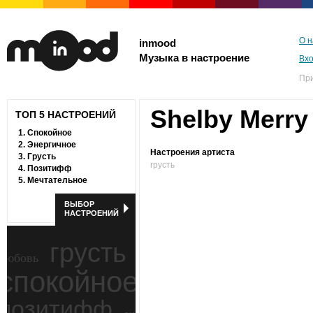
О н
inmood
Музыка в настроение
Вх
Пр
Shelby Merry
ТОП 5 НАСТРОЕНИЙ
1.
Спокойное
2.
Энергичное
Настроения артиста
3.
Грусть
грусть
4.
Позитифф
5.
Мечтательное
ВЫБОР
НАСТРОЕНИЙ
грусть
любовь
спокойное
ностальгия
позитифф