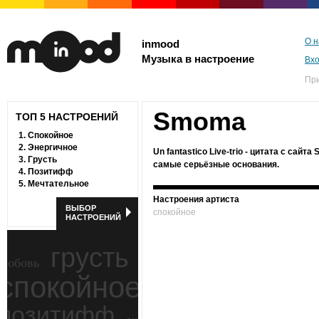
О н
inmood
Музыка в настроение
Вх
Пр
Smoma
ТОП 5 НАСТРОЕНИЙ
1.
Спокойное
2.
Энергичное
Un fantastico Live-trio - цитата с сайт
3.
Грусть
самые серьёзные основания.
4.
Позитифф
5.
Мечтательное
Настроения артиста
ВЫБОР
спокойное
НАСТРОЕНИЙ
грусть
любовь
спокойное
ностальгия
позитифф