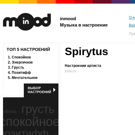
О н
inmood
Музыка в настроение
Вх
Пр
Spirytus
ТОП 5 НАСТРОЕНИЙ
1.
Спокойное
2.
Энергичное
Настроения артиста
3.
Грусть
злость
4.
Позитифф
5.
Мечтательное
ВЫБОР
НАСТРОЕНИЙ
грусть
любовь
спокойное
ностальгия
позитифф