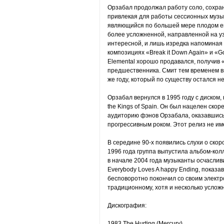
Орзабал продолжал работу соло, сохрани
привлекая для работы сессионных музыка
являющийся по большей мере плодом его
более усложненной, направленной на уз
интересной, и лишь изредка напоминая 
композициях «Break it Down Again» и «G
Elemental хорошо продавался, получив «
предшественника. Смит тем временем вы
же году, который по существу остался 
Орзабал вернулся в 1995 году с диском
the Kings of Spain. Он был нацелен ско
аудиторию фэнов Орзабала, оказавшись 
прогрессивным роком. Этот релиз не им
В середине 90-х появились слухи о скоро
1996 года группа выпустила альбом-колле
в начале 2004 года музыканты осчасли
Everybody Loves A happy Ending, показа
бесповоротно покончил со своим электр
традиционному, хотя и несколько услож
Дискография:
1983 The Hurting (Mercury)