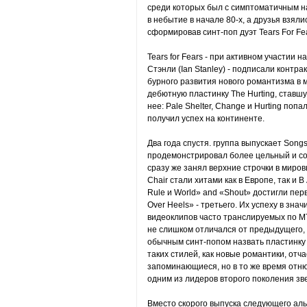
среди которых был с симптоматичным на
в небытие в начале 80-х, а друзья взяли
сформировав синт-поп дуэт Tears For F
Tears for Fears - при активном участии
Стэнли (Ian Stanley) - подписали контрак
бурного развития нового романтизма в 
дебютную пластинку The Hurting, ставшу
нее: Pale Shelter, Change и Hurting поп
получил успех на континенте.
Два года спустя. группа выпускает Songs
продемонстрировал более цельный и соу
сразу же занял верхние строчки в мировы
Chair стали хитами как в Европе, так и 
Rule и World» and «Shout» достигли пер
Over Heels» - третьего. Их успеху в зн
видеоклипов часто транслируемых по MT
не слишком отличался от предыдущего, 
обычным синт-попом назвать пластинку 
таких стилей, как новые романтики, отча
запоминающиеся, но в то же время отн
одним из лидеров второго поколения зв
Вместо скорого выпуска следующего ал