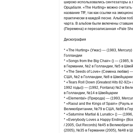
широко использовались синтезаторы а 
Орцабаля. «The Hurting» можно считат
название TfF, так как ссылки на эмоци
практически в каждой песне. Альбом по
чарта. В альбом были включены ставши
(Перемена) и перезаписанная «Pale Shel
Дискография
* «The Hurting» (Ужас) — (1983, Mercur
Голландии
* «Songs from the Big Chair» () — (198
в Германии, №2 в Голландии, №5 в Шве
* «The Seeds of Love» (Семена любви) —
США, №2 в Голландии, №8 в Швейцарии
* «Tears Roll Down (Greatest Hits 82-92
1992 годы)) — (1992, Fontana) №2 в Ве
в Голландии, №14 в Швейцарии
* «Elemental» (Природа) — (1993, Mercur
* «Raoul and the Kings of Spain» (Рауль
Великобритании, №79 в США, №88 в Ге
* «Saturnine Martial & Lunatic» () — (1996
* «Everybody Loves a Happy Ending» (В
/ 2005, Gut Records) №45 в Великобрит
(2005), №35 в Германии (2005), №48 в 