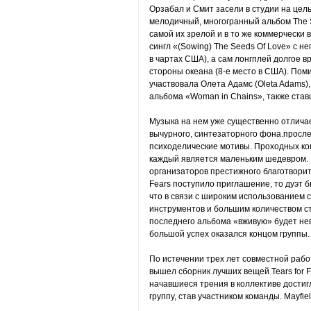
Орзабал и Смит засели в студии на цел
мелодичный, многогранный альбом The S
самой их зрелой и в то же коммерчески
сингл «(Sowing) The Seeds Of Love» с не
в чартах США), а сам лонгплей долгое 
стороны океана (8-е место в США). Помим
участвовала Олета Адамс (Oleta Adams)
альбома «Woman in Chains», также став
Музыка на нем уже существенно отличае
вычурного, синтезаторного фона.просл
психоделические мотивы. Проходных ком
каждый является маленьким шедевром. В
организаторов престижного благотворите
Fears поступило приглашение, то дуэт б
что в связи с широким использованием 
инструментов и большим количеством с
последнего альбома «вживую» будет нев
большой успех оказался концом группы.
По истечении трех лет совместной рабо
вышел сборник лучших вещей Tears for Fea
начавшиеся трения в коллективе достигл
группу, став участником команды. Mayfiel