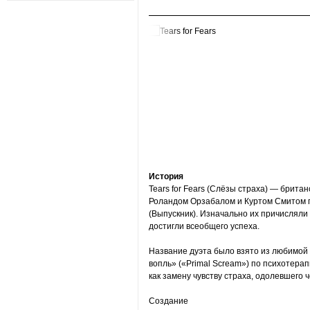
История
Tears for Fears (Слёзы страха) — брита
Роландом Орзабалом и Куртом Смитом п
(Выпускник). Изначально их причисляли 
достигли всеобщего успеха.
Название дуэта было взято из любимой
вопль» («Primal Scream») по психотера
как замену чувству страха, одолевшего че
Создание