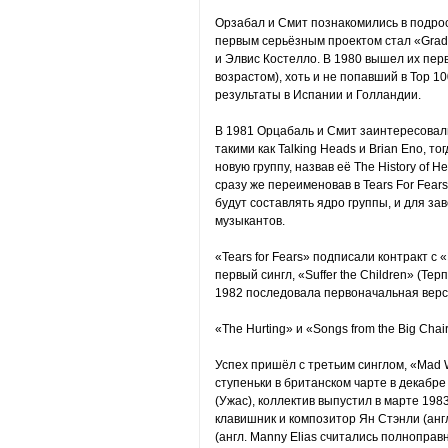
Орзабал и Смит познакомились в подрост
первым серьёзным проектом стал «Grad
и Элвис Костелло. В 1980 вышел их перв
возрастом), хоть и не попавший в Top 
результаты в Испании и Голландии.
В 1981 Орцабаль и Смит заинтересовал
такими как Talking Heads и Brian Eno, т
новую группу, назвав её The History of 
сразу же переименовав в Tears For Fear
будут составлять ядро группы, и для з
музыкантов.
«Tears for Fears» подписали контракт с
первый сингл, «Suffer the Children» (Тер
1982 последовала первоначальная версия
«The Hurting» и «Songs from the Big Chai
Успех пришёл с третьим синглом, «Mad 
ступеньки в британском чарте в декабре
(Ужас), коллектив выпустил в марте 198
клавишник и композитор Ян Стэнли (англ
(англ. Manny Elias считались полнопра