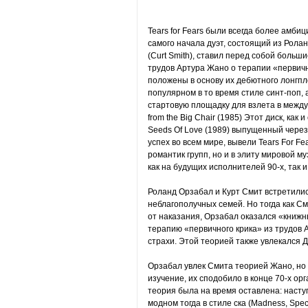
Tears for Fears были всегда более амб
самого начала дуэт, состоящий из Ролан
(Curt Smith), ставил перед собой больш
трудов Артура Жано о терапии «первично
положены в основу их дебютного лонгпл
популярном в то время стиле синт-поп, 
стартовую площадку для взлета в межд
from the Big Chair (1985) Этот диск, ка
Seeds Of Love (1989) выпущенный чере
успех во всем мире, вывели Tears For F
романтик групп, но и в элиту мировой м
как на будущих исполнителей 90-х, так и 
Роланд Орзабал и Курт Смит встретилис
неблагополучных семей. Но тогда как С
от наказания, Орзабал оказался «книжн
терапию «первичного крика» из трудов 
страхи. Этой теорией также увлекался Д
Орзабал увлек Смита теорией Жано, но до
изучение, их сподобило в конце 70-х ор
теория была на время оставлена: насту
модном тогда в стиле ска (Madness, Speci