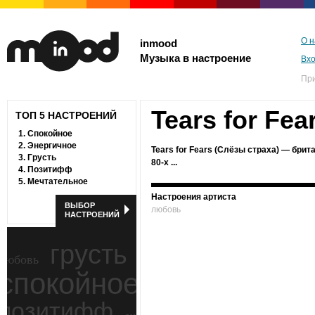
О н
inmood
Музыка в настроение
Вх
Пр
Tears for Fea
ТОП 5 НАСТРОЕНИЙ
1.
Спокойное
2.
Энергичное
Tears for Fears (Слёзы страха) — брит
3.
Грусть
80-х ...
4.
Позитифф
5.
Мечтательное
Настроения артиста
ВЫБОР
любовь
НАСТРОЕНИЙ
грусть
любовь
спокойное
ностальгия
позитифф