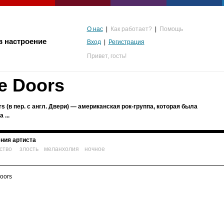
О нас
|
Как работает?
|
Помощь
в настроение
Вход
|
Регистрация
Привет,
гость!
e Doors
s (в пер. c англ. Двери) — американская рок-группа, которая была
 ...
ния артиста
ство
злость
меланхолия
ночное
альгия