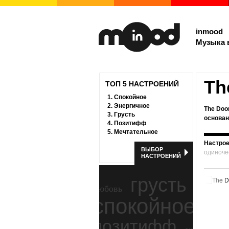
inmood
Музыка 
Th
ТОП 5 НАСТРОЕНИЙ
1.
Спокойное
2.
Энергичное
The Door
3.
Грусть
основана
4.
Позитифф
5.
Мечтательное
Настрое
ВЫБОР
одиноче
НАСТРОЕНИЙ
грусть
любовь
спокойное
ност
позитифф