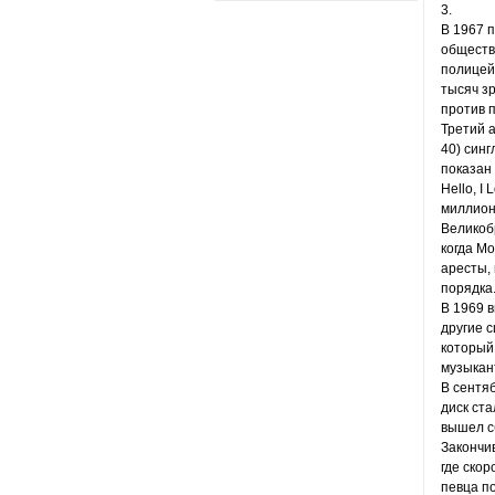
3.
В 1967 
обществ
полицейс
тысяч з
против 
Третий а
40) синг
показан
Hello, I
миллион
Великобр
когда М
аресты,
порядка
В 1969 
другие с
который
музыкан
В сентяб
диск ст
вышел с
Закончив
где ско
певца п