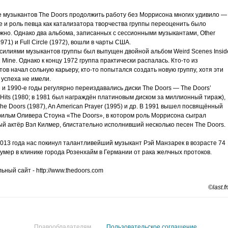
 музыкантов The Doors продолжить работу без Моррисона многих удивило —
е и роль певца как катализатора творчества группы переоценить было
жно. Однако два альбома, записанных с сессионными музыкантами, Other
1971) и Full Circle (1972), вошли в чарты США.
усилиями музыкантов группы был выпущен двойной альбом Weird Scenes Insid
 Mine. Однако к концу 1972 группа практически распалась. Кто-то из
ов начал сольную карьеру, кто-то попытался создать новую группу, хотя эти
 успеха не имели.
 и 1990-е годы регулярно переиздавались диски The Doors — The Doors’
 Hits (1980; в 1981 был награждён платиновым диском за миллионный тираж),
The Doors (1987), An American Prayer (1995) и др. В 1991 вышел посвящённый
фильм Оливера Стоуна «The Doors», в котором роль Моррисона сыграл
ый актёр Вэл Килмер, блистательно исполнивший несколько песен The Doors.
2013 года нас покинул талантливейший музыкант Рэй Манзарек в возрасте 74
 умер в клинике города Розенхайм в Германии от рака желчных протоков.
ный сайт - http://www.thedoors.com
©last.f
Правообладателям
Пользовательское соглашение