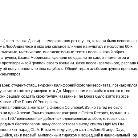
трим
ьное
я
s (в пер. c англ. Двери) — американская рок-группа, которая была основана в
у в Лос-Анджелесе и оказала сильное влияние на культуру и искусство 60-х
агадочные, мистические, иносказательные тексты песен и яркий образ
та группы, Джима Моррисона, сделали её едва ли не самой знаменитой и
злость
 противоречивой группой своего времени. Даже после (временного) распада 
ду её популярность не шла на убыль. Общий тираж альбомов группы превыси
окойное
экземпляров.
зарек, студент-старшекурсник Калифорнийского университета, познакомился
урсником того же университета Дж. Моррисоном и пришёл в восторг от его
Они решили создать свою группу. Название The Doors было взято из эссе
аксли «The Doors Of Perception».
руппа подписала контракт с фирмой Columbia/CBS, но за год не было
 ни одной песни. Только подписав контракт с Elektra Records, музыканты
ли в 1967 великолепный дебютный одноимённый альбом, который стал
одным бестселлером, чему способствовал выход сингла Light My Fire,
вшего хит-парад США. В том же году увидел свет альбом Strange Days,
шийся, как и первый, миллионным тиражом и вошедший в национальный Тор