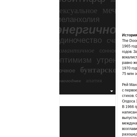
зимний экс
мечтател
сексуальное
меланхолия
энергичное
Истори
одиночество
счастье
The Door
1965 год
романтичное
сонное
годов. З
вокалис
оптимизм
утреннее
равно же
бунтарское
1970 го
ночное
бесп
75 млн 
апатия
новогоднее
Рей Ман
с первок
стихов. 
Олдоса Х
В 1966 г
написано
выпусти
междунар
возглави
разошед