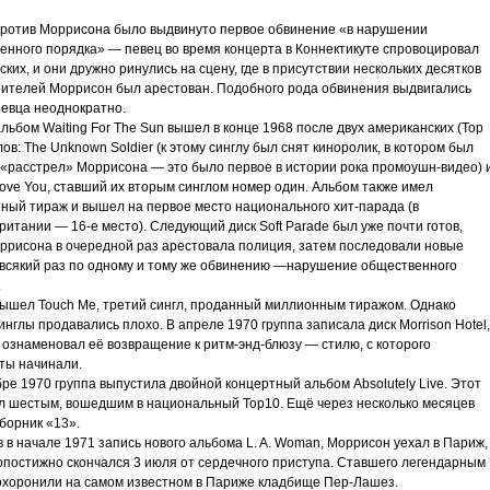
против Моррисона было выдвинуто первое обвинение «в нарушении
енного порядка» — певец во время концерта в Коннектикуте спровоцировал
ких, и они дружно ринулись на сцену, где в присутствии нескольких десятков
рителей Моррисон был арестован. Подобного рода обвинения выдвигались
певца неоднократно.
льбом Waiting For The Sun вышел в конце 1968 после двух американских (Тор
лов: The Unknown Soldier (к этому синглу был снят киноролик, в котором был
 «расстрел» Моррисона — это было первое в истории рока промоушн-видео) 
 Love You, ставший их вторым синглом номер один. Альбом также имел
ный тираж и вышел на первое место национального хит-парада (в
итании — 16-е место). Следующий диск Soft Parade был уже почти готов,
оррисона в очередной раз арестовала полиция, затем последовали новые
 всякий раз по одному и тому же обвинению —нарушение общественного
.
вышел Touch Me, третий сингл, проданный миллионным тиражом. Однако
инглы продавались плохо. В апреле 1970 группа записала диск Morrison Hotel,
 ознаменовал её возвращение к ритм-энд-блюзу — стилю, с которого
ты начинали.
ре 1970 группа выпустила двойной концертный альбом Absolutely Live. Этот
ал шестым, вошедшим в национальный Тор10. Ещё через несколько месяцев
борник «13».
 в начале 1971 запись нового альбома L. A. Woman, Моррисон уехал в Париж,
ропостижно скончался 3 июля от сердечного приступа. Ставшего легендарным
охоронили на самом известном в Париже кладбище Пер-Лашез.