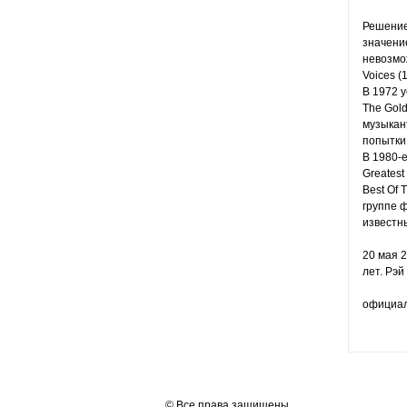
Решение
значени
невозмо
Voices (
В 1972 
The Gold
музыкант
попытки
В 1980-е
Greatest
Best Of 
группе 
известн
20 мая 
лет. Рэй
официаль
© Все права защищены