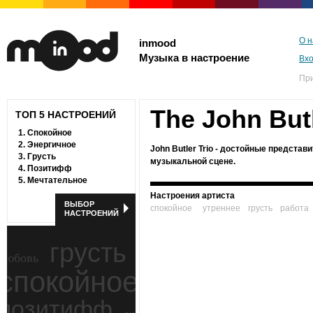
О н
inmood
Музыка в настроение
Вх
Пр
The John Butl
ТОП 5 НАСТРОЕНИЙ
1.
Спокойное
2.
Энергичное
John Butler Trio - достойные предста
3.
Грусть
музыкальной сцене.
4.
Позитифф
5.
Мечтательное
Настроения артиста
ВЫБОР
спокойное
утреннее
грусть
работа
НАСТРОЕНИЙ
грусть
любовь
спокойное
ностальгия
позитифф