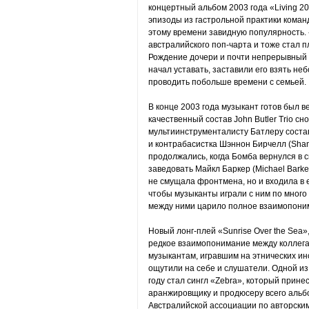
концертный альбом 2003 года «Living 2
эпизоды из гастрольной практики коман
этому времени завидную популярность. 
австралийского поп-чарта и тоже стал 
Рождение дочери и почти непрерывный 
начал уставать, заставили его взять не
проводить побольше времени с семьей.
В конце 2003 года музыкант готов был в
качественный состав John Butler Trio с
мультиинструменталисту Батлеру соста
и контрабасистка Шэннон Бирчелл (Shan
продолжались, когда Бомба вернулся в с
заведовать Майкл Баркер (Michael Barke
не смущала фронтмена, но и входила в ег
чтобы музыканты играли с ним по много 
между ними царило полное взаимопони
Новый лонг-плей «Sunrise Over the Sea»
редкое взаимопонимание между коллега
музыкантам, игравшим на этнических ин
ощутили на себе и слушатели. Одной из
году стал сингл «Zebra», который прине
аранжировщику и продюсеру всего альб
Австралийской ассоциации по авторским