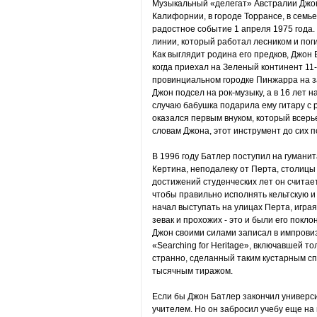
Музыкальный «делегат» Австралии Джон 
Калифорнии, в городе Торрансе, в семь
радостное событие 1 апреля 1975 года. 
линии, который работал лесником и поги
Как выглядит родина его предков, Джон
когда приехал на Зеленый континент 11
провинциальном городке Пинжарра на з
Джон подсел на рок-музыку, а в 16 лет н
случаю бабушка подарила ему гитару с 
оказался первым внуком, который всерь
словам Джона, этот инструмент до сих по
В 1996 году Батлер поступил на гуман
Кертина, неподалеку от Перта, столицы
достижений студенческих лет он считает
чтобы правильно исполнять кельтскую и
начал выступать на улицах Перта, игра
зевак и прохожих - это и были его покло
Джон своими силами записал в импрови
«Searching for Heritage», включавшей т
странно, сделанный таким кустарным с
тысячным тиражом.
Если бы Джон Батлер закончил универс
учителем. Но он забросил учебу еще на