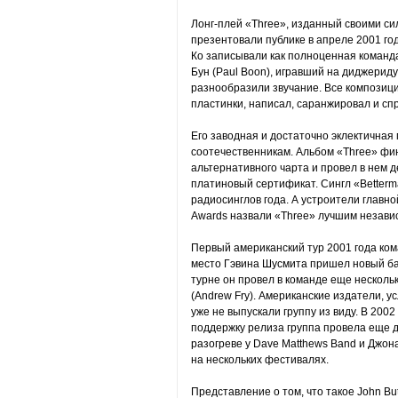
Лонг-плей «Three», изданный своими сил
презентовали публике в апреле 2001 го
Ко записывали как полноценная команда
Бун (Paul Boon), игравший на диджерид
разнообразили звучание. Все композици
пластинки, написал, саранжировал и с
Его заводная и достаточно эклектичная
соотечественникам. Альбом «Three» фи
альтернативного чарта и провел в нем д
платиновый сертификат. Сингл «Better
радиосинглов года. А устроители главно
Awards назвали «Three» лучшим незави
Первый американский тур 2001 года ком
место Гэвина Шусмита пришел новый бас-
турне он провел в команде еще несколь
(Andrew Fry). Американские издатели, ус
уже не выпускали группу из виду. В 2002
поддержку релиза группа провела еще д
разогреве у Dave Matthews Band и Джона
на нескольких фестивалях.
Представление о том, что такое John But