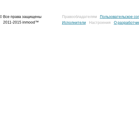
© Все права защищены
Правообладателям
Пользовательское со
2011-2015 inmood™
Исполнители
Настроения
О разработчи