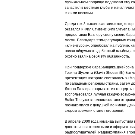
музыкальном поприще подсказал ему с
зачастил в местные клубы и начал участ
своими песнями.
Среди тех 3 тысяч счастливчиков, которы
оказался и Фил Стивенс (Phil Stevens),
предоставил Батлеру сцену своего бара 
месяц. Благодаря этим регулярным кон
«клиентурой», опробовал на публике, к
начал обдумывать дебютный альбом, а 
охотно взял на себя эту обязанность.
При поддержке барабанщика Джейсона М
Гэвина Шусмита (Gavin Shoesmith) Батле
презентация которого состоялась в «Mo
по западным регионам страны, затем др
Джона Батлера открывать их концерты в
воспользовался, улучая каждую возможн
Butler Trio уже в полном составе отпра
познакомился с девушкой по имени Дэние
скором времени станет его женой.
В апреле 2000 года команда выпустила 
достаточно интересными и «форматным
радиослушателей. Радиокомпания Triple 