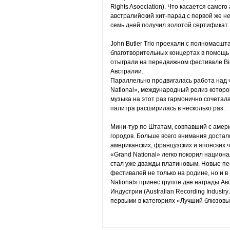
Rights Asoociation). Что касается самог
австралийский хит-парад с первой же н
семь дней получил золотой сертификат.
John Butler Trio проехали с полномасш
благотворительных концертах в помощь
отыграли на передвижном фестивале Big
Австралии.
Параллельно продвигалась работа над
National», международный релиз которо
музыка на этот раз гармонично сочетал
палитра расширилась в несколько раз.
Мини-тур по Штатам, совпавший с амер
городов. Больше всего внимания достало
американских, французских и японских ч
«Grand National» легко покорил национ
стал уже дважды платиновым. Новые пес
фестивалей не только на родине, но и в 
National» принес группе две награды А
Индустрии (Australian Recording Industry 
первыми в категориях «Лучший блюзовы