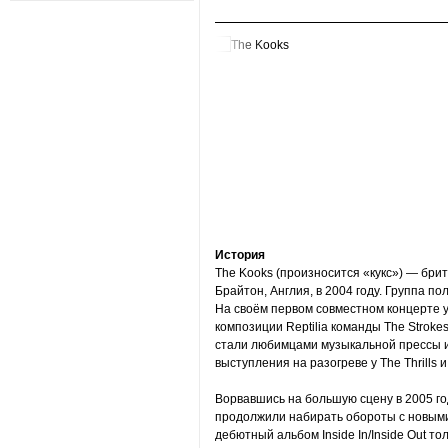
История
The Kooks (произносится «кукс») — брит
Брайтон, Англия, в 2004 году. Группа п
На своём первом совместном концерте у
композиции Reptilia команды The Stroke
стали любимцами музыкальной прессы и
выступления на разогреве у The Thrills 
Ворвавшись на большую сцену в 2005 год
продолжили набирать обороты с новыми 
дебютный альбом Inside In/Inside Out т