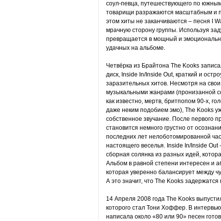
соул-певца, путешествующего по южным 
товарищи разражаются масштабным и п
этом хиты не заканчиваются – песня I 
мрачную сторону группы. Используя за
превращается в мощный и эмоциональны
удачных на альбоме.
Четвёрка из Брайтона The Kooks запи
диск, Inside In/Inside Out, краткий и ос
заразительных хитов. Несмотря на сво
музыкальными жанрами (пронизанной со
как известно, мертв, бритпопом 90-х, г
даже неким подобием эмо), The Kooks у
собственное звучание. После первого пр
становится немного грустно от осознани
последних лет нелоботомированной час
настоящего веселья. Inside In/Inside Ou
сборная солянка из разных идей, котора
Альбом в равной степени интересен и а
которая уверенно балансирует между чу
А это значит, что The Kooks задержатся 
14 Апреля 2008 года The Kooks выпусти
которого стал Тони Хоффер. В интервью
написала около «80 или 90» песен готов