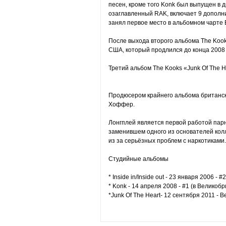
песен, кроме того Konk был выпущен в д
озаглавленный RAK, включает 9 дополн
занял первое место в альбомном чарте
После выхода второго альбома The Kook
США, который продлился до конца 2008 
Третий альбом The Kooks «Junk Of The H
Продюсером крайнего альбома британски
Хоффер.
Лонгплей является первой работой пар
заменившем одного из основателей кол
из за серьёзных проблем с наркотиками.
Студийные альбомы
* Inside in/Inside out - 23 января 2006 - 
* Konk - 14 апреля 2008 - #1 (в Великоб
*Junk Of The Heart- 12 сентября 2011 -