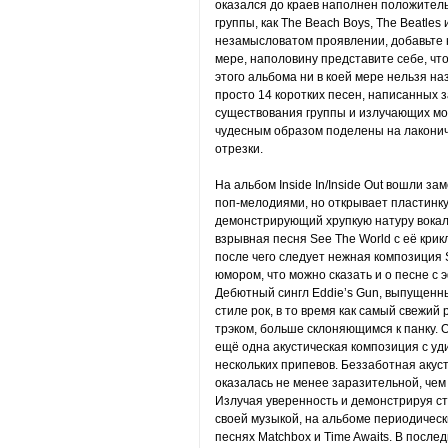
оказался до краев наполнен положитель
группы, как The Beach Boys, The Beatles
незамысловатом проявлении, добавьте не
мере, наполовину представите себе, что 
этого альбома ни в коей мере нельзя н
просто 14 коротких песен, написанных 
существования группы и излучающих мол
чудесным образом поделены на лакони
отрезки.
На альбом Inside In/Inside Out вошли 
поп-мелодиями, но открывает пластинку
демонстрирующий хрупкую натуру вокал
взрывная песня See The World с её кри
после чего следует нежная композиция 
юмором, что можно сказать и о песне с 
Дебютный сингл Eddie’s Gun, выпущенн
стиле рок, в то время как самый свежий
трэком, больше склоняющимся к панку. О
ещё одна акустическая композиция с у
нескольких припевов. Беззаботная акус
оказалась не менее заразительной, чем 
Излучая уверенность и демонстрируя с
своей музыкой, на альбоме периодическ
песнях Matchbox и Time Awaits. В после