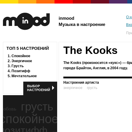
О н
inmood
Музыка в настроение
Вх
Пр
The Kooks
ТОП 5 НАСТРОЕНИЙ
1.
Спокойное
2.
Энергичное
The Kooks (произносится «кукс») — бр
3.
Грусть
городе Брайтон, Англия, в 2004 году.
4.
Позитифф
5.
Мечтательное
Настроения артиста
ВЫБОР
энергичное
грусть
НАСТРОЕНИЙ
грусть
любовь
спокойное
ностальгия
позитифф