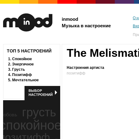
О н
inmood
Музыка в настроение
Вх
Пр
The Melismat
ТОП 5 НАСТРОЕНИЙ
1.
Спокойное
2.
Энергичное
Настроения артиста
3.
Грусть
позитифф
4.
Позитифф
5.
Мечтательное
ВЫБОР
НАСТРОЕНИЙ
грусть
любовь
спокойное
ностальгия
позитифф