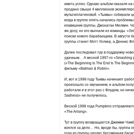
иметь успех. Однако альбом оказаля на
продано свыше 4 миллионов экземпляров
мультиплатиновой. «Тыквы» собирали ц
когда в группе опять начались проблемы
клавишник группы, Джонатан Мелвин. Ч
же дозу, но его выгнали из команды. «S
поиски нового барабанщика. В августе 
группы станет Мэтт Уолкер, а Деннис 
Далее последовал тур в поддержку новог
удачным… А весной 1997-го «Smashing 
(«The Beginning Is The End Is The Beginn
фильму «Batman & Robin».
И, вот в 1998 году Тыквы начинают раб
произошло со звучанием, и альбом получ
работали и в этот раз с Флудом, но ничег
Sadness» не получилось.
Весной 1998 года Pumpkins отправляютс
«The Arising».
Тут в группу возвращается Джимми Чэмб
взялся за дело… Но, вроде бы, группа о
года из группы уходит бессменная баси