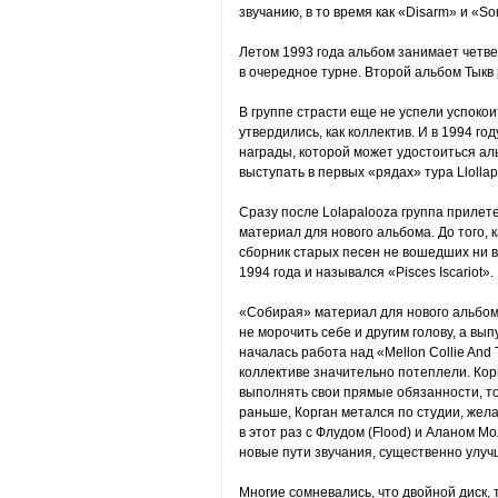
звучанию, в то время как «Disarm» и «S
Летом 1993 года альбом занимает четве
в очередное турне. Второй альбом Тыкв
В группе страсти еще не успели успоко
утвердились, как коллектив. И в 1994 го
награды, которой может удостоиться ал
выступать в первых «рядах» тура Llollap
Сразу после Lolapalooza группа прилете
материал для нового альбома. До того, 
сборник старых песен не вошедших ни в
1994 года и назывался «Pisces Iscariot».
«Собирая» материал для нового альбома
не морочить себе и другим голову, а вы
началась работа над «Mellon Collie And 
коллективе значительно потеплели. Корг
выполнять свои прямые обязанности, то 
раньше, Корган метался по студии, жел
в этот раз с Флудом (Flood) и Аланом М
новые пути звучания, существенно улуч
Многие сомневались, что двойной диск, 