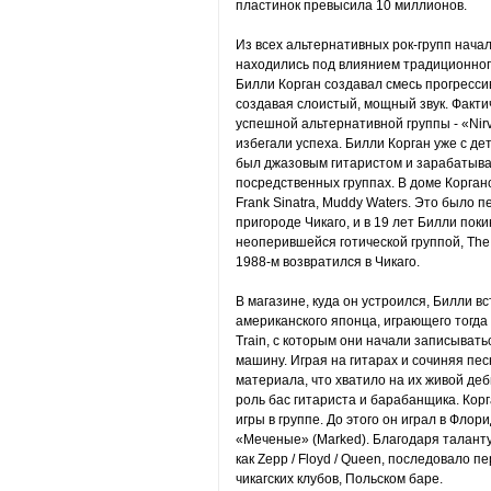
пластинок превысила 10 миллионов.
Из всех альтернативных рок-групп нача
находились под влиянием традиционного
Билли Корган создавал смесь прогрессив
создавая слоистый, мощный звук. Факти
успешной альтернативной группы - «Nir
избегали успеха. Билли Корган уже с дет
был джазовым гитаристом и зарабатывал
посредственных группах. В доме Корганов
Frank Sinatra, Muddy Waters. Это было 
пригороде Чикаго, и в 19 лет Билли поки
неоперившейся готической группой, The
1988-м возвратился в Чикаго.
В магазине, куда он устроился, Билли в
американского японца, играющего тогда 
Train, с которым они начали записывать
машину. Играя на гитарах и сочиняя пес
материала, что хватило на их живой деб
роль бас гитариста и барабанщика. Кор
игры в группе. До этого он играл в Фло
«Меченые» (Marked). Благодаря таланту
как Zepp / Floyd / Queen, последовало п
чикагских клубов, Польском баре.