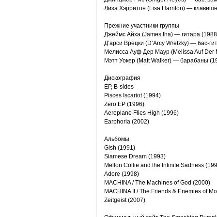
Лиза Хэрритон (Lisa Harriton) — клавиш
Прежние участники группы
Джеймс Айха (James Iha) — гитара (1988
Д’арси Врецки (D’Arcy Wretzky) — бас-ги
Мелисса Ауф Дер Маур (Melissa Auf Der 
Мэтт Уокер (Matt Walker) — барабаны (1
Дискография
EP, B-sides
Pisces Iscariot (1994)
Zero EP (1996)
Aeroplane Flies High (1996)
Earphoria (2002)
Альбомы
Gish (1991)
Siamese Dream (1993)
Mellon Collie and the Infinite Sadness (19
Adore (1998)
MACHINA / The Machines of God (2000)
MACHINA II / The Friends & Enemies of Mo
Zeitgeist (2007)