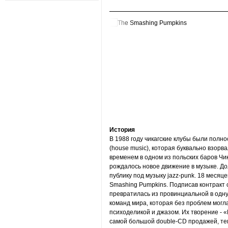
История
В 1988 году чикагские клубы были полн
(house music), которая буквально взорв
временем в одном из польских баров Чи
рождалось новое движение в музыке. До
публику под музыку jazz-punk. 18 месяц
Smashing Pumpkins. Подписав контракт 
превратилась из провинциальной в одн
команд мира, которая без проблем могл
психоделикой и джазом. Их творение - «Me
самой большой double-CD продажей, те