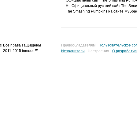
Официальный сайт The Smashing Pumpk
Не Официальный русский сайт The Smas
The Smashing Pumpkins на сайте MySpa
© Все права защищены
Правообладателям
Пользовательское со
2011-2015 inmood™
Исполнители
Настроения
О разработчи