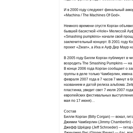
И в 2000 году следуюет финальный акко
«Machina / The Machines Of God».
Немного времени спустя Корган объявил
бывшей басисткой «Hole» Мелиссой Ауф 
«Smashing pumpkins» начали свой проща
заключительный концерт. В 2001 году К
проект «Zwan», а Иха и Ауф Дер Маур нач
В 2005 году Билли Корган публикует в ч
возродить The Smashing Pumpkins — на
В конце 2006 года Корган сообщает о за
группы в деле только Чамберлин, имена
февраля 2007 года в 7 часов 7 минут в 
названием и датой релиза альбома: Zeit
пластинка, увидит свет 7 июля 2007 год
европейских фестивальных выступления
мая по 17 июня)…
Состав
Билли Корган (Billy Corgan) — вокал, ги
Джимии Чамберлин (Jimmy Chamberlin) —
Джефф Шрёдер (Jeff Schroeder) — гитар
Джинджер Рис (Ginger Reyes) — бас, вок