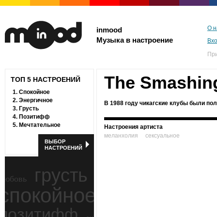
О н
inmood
Музыка в настроение
Вх
Пр
The Smashin
ТОП 5 НАСТРОЕНИЙ
1.
Спокойное
2.
Энергичное
В 1988 году чикагские клубы были пол
3.
Грусть
4.
Позитифф
5.
Мечтательное
Настроения артиста
меланхолия
сексуальное
ВЫБОР
НАСТРОЕНИЙ
грусть
любовь
спокойное
ностальгия
позитифф