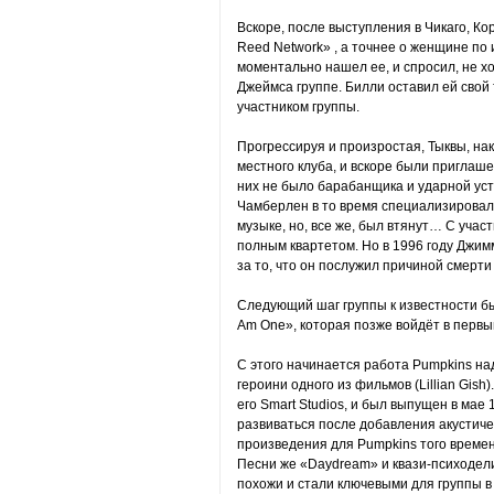
Вскоре, после выступления в Чикаго, К
Reed Network» , а точнее о женщине по 
моментально нашел ее, и спросил, не хоч
Джеймса группе. Билли оставил ей свой 
участником группы.
Прогрессируя и произростая, Тыквы, на
местного клуба, и вскоре были приглашен
них не было барабанщика и ударной уст
Чамберлен в то время специализировал
музыке, но, все же, был втянут… С учас
полным квартетом. Но в 1996 году Джим
за то, что он послужил причиной смерт
Следующий шаг группы к известности бы
Am One», которая позже войдёт в первы
С этого начинается работа Pumpkins н
героини одного из фильмов (Lillian Gish)
его Smart Studios, и был выпущен в мае 
развиваться после добавления акустичес
произведения для Pumpkins того времен
Песни же «Daydream» и квази-психодели
похожи и стали ключевыми для группы в