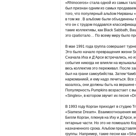
«Rhinoceros» стала одной из самых тал
был признан одним из самых продаваем
того, что популярный альбом Нирваны 
в том же . В альбоме были объединены 
что он с трудом поддавлся классификац
такие коллективы, как Black Sabbath, Bau
это сработало… По всему миру было про
В мае 1991 года группа совершает турн
Это было начало превращения жизни Sm
Сначала Иха и Д’Арси встречались, но и
события никогда не влияли на музыкаль
весь коллектив это переживал. После з
был на грани самоубийства. Затем Чамб
наркоманией, и ему надо лечиться. Все 
казалось, они должны быть на вершине с
Популярность Pumpkins возрастает с в
«Singles», в котором звучит их песня «D
В 1993 году Корган приходит в студию T
«Siamese Dream». Взаимоотношения меж
Билли Корган, плюнув на Иху и Д’Арси, 
гитарные части. Но это не помешало Кор
назначенного срока. Альбом представля
группы. Например, такие песни как «Silv