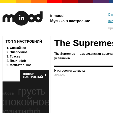
О н
inmood
Музыка в настроение
Вх
Пр
The Supreme
ТОП 5 НАСТРОЕНИЙ
1.
Спокойное
2.
Энергичное
The Supremes — американская девичья
3.
Грусть
успешным ...
4.
Позитифф
5.
Мечтательное
Настроения артиста
ВЫБОР
любовь
НАСТРОЕНИЙ
грусть
любовь
спокойное
ностальгия
позитифф