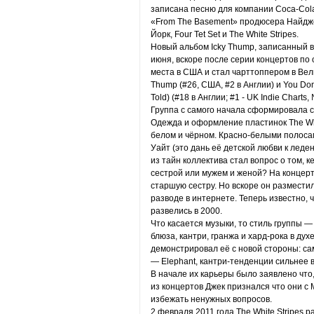
записана песню для компании Coca-Cola.
«From The Basement» продюсера Найдже
Йорк, Four Tet Set и The White Stripes.
Новый альбом Icky Thump, записанный в
июня, вскоре после серии концертов по 
места в США и стал чарттоппером в Вел
Thump (#26, США, #2 в Англии) и You Don’
Told) (#18 в Англии; #1 - UK Indie Charts
Группа с самого начала сформировала с
Одежда и оформление пластинок The Whit
белом и чёрном. Красно-белыми полоса
Уайт (это дань её детской любви к леде
из тайн коллектива стал вопрос о том, к
сестрой или мужем и женой? На концерт
старшую сестру. Но вскоре он разместил
разводе в интернете. Теперь известно, ч
развелись в 2000.
Что касается музыки, то стиль группы —
блюза, кантри, гранжа и хард-рока в дух
демонстрировал её с новой стороны: с
— Elephant, кантри-тенденции сильнее в
В начале их карьеры было заявлено что,
из концертов Джек признался что они с
избежать ненужных вопросов.
2 февраля 2011 года The White Stripes р