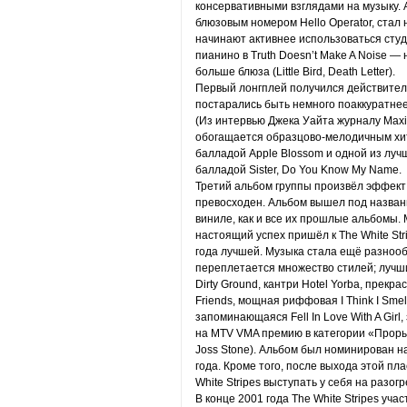
консервативными взглядами на музыку. А
блюзовым номером Hello Operator, стал 
начинают активнее использоваться сту
пианино в Truth Doesn’t Make A Noise — 
больше блюза (Little Bird, Death Letter).
Первый лонгплей получился действител
постарались быть немного поаккуратнее.
(Из интервью Джека Уайта журналу Maxi
обогащается образцово-мелодичным хито
балладой Apple Blossom и одной из лу
балладой Sister, Do You Know My Name.
Третий альбом группы произвёл эффек
превосходен. Альбом вышел под названи
виниле, как и все их прошлые альбомы. 
настоящий успех пришёл к The White Str
года лучшей. Музыка стала ещё разнооб
переплетается множество стилей; лучш
Dirty Ground, кантри Hotel Yorba, прекр
Friends, мощная риффовая I Think I Smel
запоминающаяся Fell In Love With A Girl,
на MTV VMA премию в категории «Прорыв
Joss Stone). Альбом был номинирован 
года. Кроме того, после выхода этой пла
White Stripes выступать у себя на разогр
В конце 2001 года The White Stripes уча