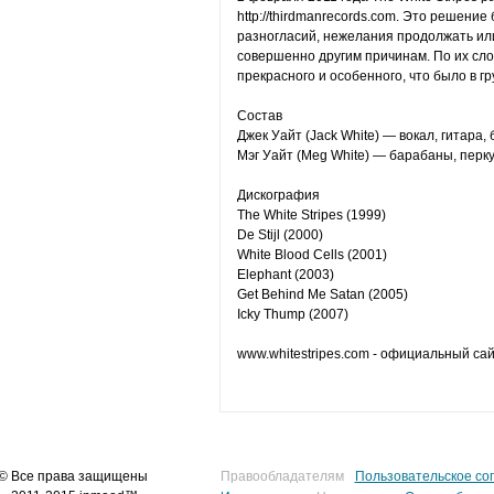
http://thirdmanrecords.com. Это решение
разногласий, нежелания продолжать или
совершенно другим причинам. По их сло
прекрасного и особенного, что было в гр
Состав
Джек Уайт (Jack White) — вокал, гитара, 
Мэг Уайт (Meg White) — барабаны, перку
Дискография
The White Stripes (1999)
De Stijl (2000)
White Blood Cells (2001)
Elephant (2003)
Get Behind Me Satan (2005)
Icky Thump (2007)
www.whitestripes.com - официальный сайт
© Все права защищены
Правообладателям
Пользовательское со