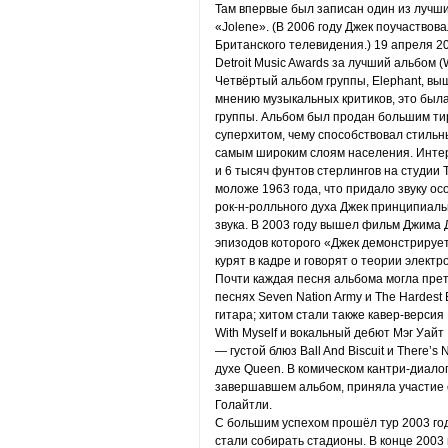
Там впервые был записан один из лучш
«Jolene». (В 2006 году Джек поучаствов
Британского телевидения.) 19 апреля 20
Detroit Music Awards за лучший альбом (W
Четвёртый альбом группы, Elephant, выш
мнению музыкальных критиков, это был
группы. Альбом был продан большим тир
суперхитом, чему способствовал стильны
самым широким слоям населения. Интере
и 6 тысяч фунтов стерлингов на студии 
моложе 1963 года, что придало звуку о
рок-н-ролльного духа Джек принципиал
звука. В 2003 году вышел фильм Джима 
эпизодов которого «Джек демонстрирует
курят в кадре и говорят о теории электр
Почти каждая песня альбома могла прет
песнях Seven Nation Army и The Hardest 
гитара; хитом стали также кавер-версия 
With Myself и вокальный дебют Мэг Уайт 
— густой блюз Ball And Biscuit и There’
духе Queen. В комическом кантри-диалоге
завершавшем альбом, приняла участие 
Голайтли.
С большим успехом прошёл тур 2003 год
стали собирать стадионы. В конце 2003