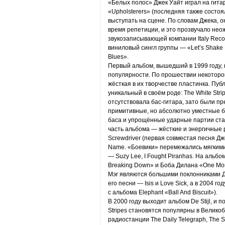
«Белых полос» Джек Уайт играл на гитар
«Upholsterers» (последняя также состоял
выступать на сцене. По словам Джека, о
время репетиции, и это прозвучало нео
звукозаписывающей компании Italy Rec
виниловый сингл группы — «Let’s Shake
Blues».
Первый альбом, вышедший в 1999 году, 
популярности. По прошествии некоторог
жёсткая в их творчестве пластинка. Пу
уникальный в своём роде: The White Stri
отсутствовала бас-гитара, зато были пр
примитивные, но абсолютно уместные б
баса и упрощённые ударные партии ста
часть альбома — жёсткие и энергичные
Screwdriver (первая совместая песня Дже
Name. «Боевики» перемежались мягкими
— Suzy Lee, I Fought Piranhas. На альб
Breaking Down» и Боба Дилана «One More
Мэг являются большими поклонниками Ди
его песни — Isis и Love Sick, а в 2004 
с альбома Elephant «Ball And Biscuit»).
В 2000 году выходит альбом De Stijl, и 
Stripes становятся популярны в Великоб
радиостанции The Daily Telegraph, The 