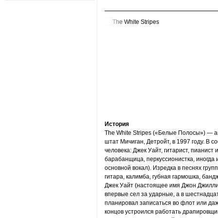
История
The White Stripes («Белые Полосы») — 
штат Мичиган, Детройт, в 1997 году. В с
человека: Джек Уайт, гитарист, пианист и
барабанщица, перкуссионистка, иногда 
основной вокал). Изредка в песнях груп
гитара, калимба, губная гармошка, банд
Джек Уайт (настоящее имя Джон Джиллис)
впервые сел за ударные, а в шестнадца
планировал записаться во флот или даж
концов устроился работать драпировщи