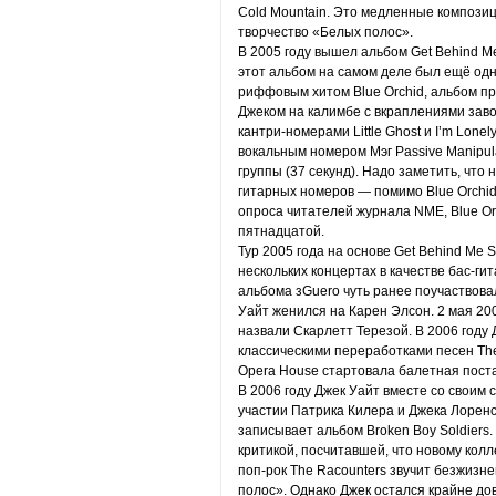
Cold Mountain. Это медленные компози
творчество «Белых полос».
В 2005 году вышел альбом Get Behind M
этот альбом на самом деле был ещё од
риффовым хитом Blue Orchid, альбом п
Джеком на калимбе с вкраплениями зав
кантри-номерами Little Ghost и I’m Lonel
вокальным номером Мэг Passive Manipul
группы (37 секунд). Надо заметить, что 
гитарных номеров — помимо Blue Orchid, 
опроса читателей журнала NME, Blue Orc
пятнадцатой.
Тур 2005 года на основе Get Behind Me 
нескольких концертах в качестве бас-гит
альбома зGuero чуть ранее поучаствова
Уайт женился на Карен Элсон. 2 мая 200
назвали Скарлетт Терезой. В 2006 году 
классическими переработками песен The 
Opera House стартовала балетная поста
В 2006 году Джек Уайт вместе со свои
участии Патрика Килера и Джека Лоренс
записывает альбом Broken Boy Soldiers
критикой, посчитавшей, что новому колле
поп-рок The Racounters звучит безжизн
полос». Однако Джек остался крайне до