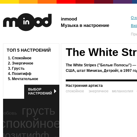
О н
inmood
Музыка в настроение
Вх
Пр
The White Str
ТОП 5 НАСТРОЕНИЙ
1.
Спокойное
2.
Энергичное
The White Stripes ("Белые Полосы") —
3.
Грусть
США, штат Мичиган, Детройт, в 1997 го
4.
Позитифф
5.
Мечтательное
Настроения артиста
ВЫБОР
спокойное
энергичное
меланхолия
НАСТРОЕНИЙ
грусть
любовь
спокойное
ностальгия
позитифф