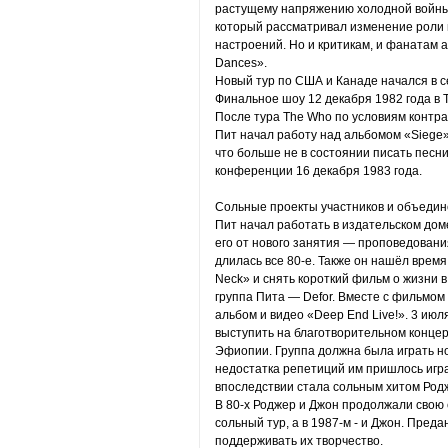
растущему напряжению холодной войны. 
который рассматривал изменение роли
настроений. Но и критикам, и фанатам а
Dances».
Новый тур по США и Канаде начался в 
Финальное шоу 12 декабря 1982 года в 
После тура The Who по условиям контр
Пит начал работу над альбомом «Siege»
что больше не в состоянии писать песни
конференции 16 декабря 1983 года.
Сольные проекты участников и объеди
Пит начал работать в издательском доме
его от нового занятия — проповедовани
длилась все 80-е. Также он нашёл время
Neck» и снять короткий фильм о жизни в
группа Пита — Defor. Вместе с фильмом
альбом и видео «Deep End Live!». 3 июл
выступить на благотворительном концер
Эфиопии. Группа должна была играть нов
недостатка репетиций им пришлось играт
впоследствии стала сольным хитом Род
В 80-х Роджер и Джон продолжали свою 
сольный тур, а в 1987-м - и Джон. Пре
поддерживать их творчество.