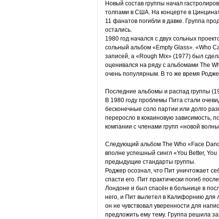
Новый состав группы начал гастролиро
толпами в США. На концерте в Цинцина
11 фанатов погибли в давке. Группа про
остались.
1980 год начался с двух сольных проек
сольный альбом «Empty Glass». «Who Ca
записей, а «Rough Mix» (1977) был сдел
оценивался на ряду с альбомами The Who
очень популярным. В то же время Родже
Последние альбомы и распад группы (
В 1980 году проблемы Пита стали очеви
бесконечные соло партии или долго разг
переросло в кокаиновую зависимость, по
компании с членами групп «новой волны
Следующий альбом The Who «Face Dance
вполне успешный сингл «You Better, You
предыдущие стандарты группы.
Роджер осознал, что Пит уничтожает се
спасти его. Пит практически погиб после
Лондоне и был спасён в больнице в пос
него, и Пит вылетел в Калифорнию для
он не чувствовал уверенности для напи
предложить ему тему. Группа решила з