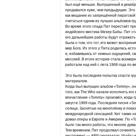
был ещё меньше. Выпущенный в декабре 
продавался хуже, чем предыдущие. Это
как вещание из запрещённой пиратской
считаться одним из лучших альбомов гр
Во время этого спада Пит перестаёт пр
индийского мистика Мехер Бабы. Пит ст
его дальнейшие работы будут отражать 
была о том, что тот, кто может воспри
мир Бога. Из этого у Пита родилась ист
и, избавившись от земных ощущений, см
мессией. В итоге история стала всемир
работали над ней с лета 1968 года по в
Это была последняя попытка спасти гру
материалом.
Когда был выпущен альбом «Tommy», он 
того, как The Who начали исполнять его
впечатление «Tommy» произвёл, когда г
августе 1969 года. Последняя песня «S
солнца. Заснятые на киноплёнку и пока
международной сенсацией. Кит также на
домах оперы в Европе и Америке. По «T
было так много работы, что многие дум
Тем временем, Пит продолжал сочинять
инструмент — ARP синтезатор. Чтобы у