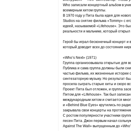
Who записали концертный альбом в унив
всемирным хитом группы.
В 1970 году у Пита была идея для нового
Studios на снятие фильма «Tommy» с ег
идеей, называемой «Lifehouse». Это бы
реальности и мальчике, который открыл 
Герой бы играл бесконечный концерт и
который доводит всех до состояния нир
«Who’s Next» (1971)
Группа организовывала открытые для вс
Публика и сама группа должны были сни
частью фильма, их жизненные истории
синтезаторную музыку. Но результат б
просила сыграть старые хиты и скоро вс
Проект Пита был отложен, и группа зас
Питом для «Lifehouse». Так был записа
международным хитом и считается мног
и «Behind Blue Eyes» крутились по радио
закрывала свои концерты на протяжении
С ростом популярности участники груп
песен Пита. Джон первым начал сольну
Against The Wall» выпущенным до «Who’