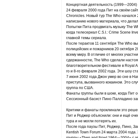
Концертная деятельность (1999—2004)
24 февраля 2000 года Пит на своём сайт
Chronicles. Новый тур The Who начался 
написанию нового материала, что делал
Попытки Пита продвигать музыку The Wh
когда телесериал C.S.I.: Crime Scene Inv
главной темы сериала.
После терактов 11 сентября The Who в
полицейских и пожарников 20 октября 2
всему миру. В отличие от многих участн
сдержанностю, The Who сделали настоя
благотворительном фестивале в Royal Al
го и 8-го февраля 2002 года. Эти шоу с
7 июня 2002 года Джон умер во сне в Har
приступа, вызванного кокаином. Это слу
группа по США.
Фанаты группы были в шоке, когда Пит о
Сессионный басист Пино Палладино зам
Критики и фанаты проклинали это решен
Пит и Роджер объяснили: они и ещё оче
тура и не могли потерять их.
После года паузы Пит, Роджер, Пино, Зак
Kentish Town Forum 24 марта 2004 года
группы «Then and Now! 1964—2004» с а