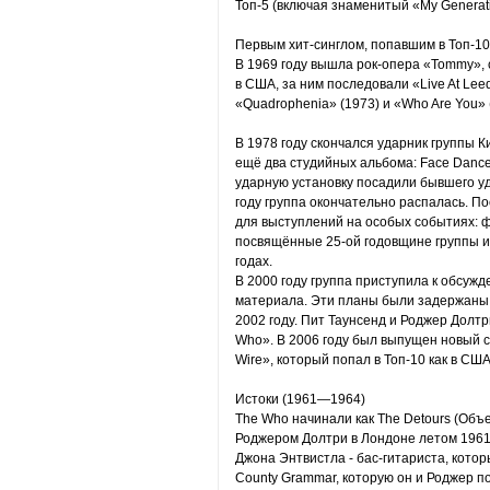
Топ-5 (включая знаменитый «My Generati
Первым хит-синглом, попавшим в Топ-10 в
В 1969 году вышла рок-опера «Tommy»,
в США, за ним последовали «Live At Leed
«Quadrophenia» (1973) и «Who Are You» 
В 1978 году скончался ударник группы К
ещё два студийных альбома: Face Dances (
ударную установку посадили бывшего уд
году группа окончательно распалась. По
для выступлений на особых событиях: фе
посвящённые 25-ой годовщине группы и
годах.
В 2000 году группа приступила к обсуж
материала. Эти планы были задержаны 
2002 году. Пит Таунсенд и Роджер Долт
Who». В 2006 году был выпущен новый 
Wire», который попал в Топ-10 как в США
Истоки (1961—1964)
The Who начинали как The Detours (Объе
Роджером Долтри в Лондоне летом 1961 
Джона Энтвистла - бас-гитариста, котор
County Grammar, которую он и Роджер 