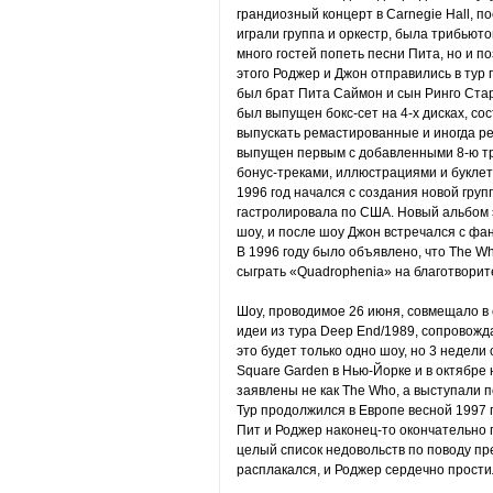
грандиозный концерт в Carnegie Hall, п
играли группа и оркестр, была трибьюто
много гостей попеть песни Пита, но и п
этого Роджер и Джон отправились в тур
был брат Пита Саймон и сын Ринго Стар
был выпущен бокс-сет на 4-х дисках, с
выпускать ремастированные и иногда ре
выпущен первым с добавленными 8-ю тре
бонус-треками, иллюстрациями и буклет
1996 год начался с создания новой групп
гастролировала по США. Новый альбом э
шоу, и после шоу Джон встречался с фа
В 1996 году было объявлено, что The Wh
сыграть «Quadrophenia» на благотворит
Шоу, проводимое 26 июня, совмещало в
идеи из тура Deep End/1989, сопровожд
это будет только одно шоу, но 3 недели
Square Garden в Нью-Йорке и в октябре
заявлены не как The Who, а выступали 
Тур продолжился в Европе весной 1997 г
Пит и Роджер наконец-то окончательно
целый список недовольств по поводу пр
расплакался, и Роджер сердечно простил