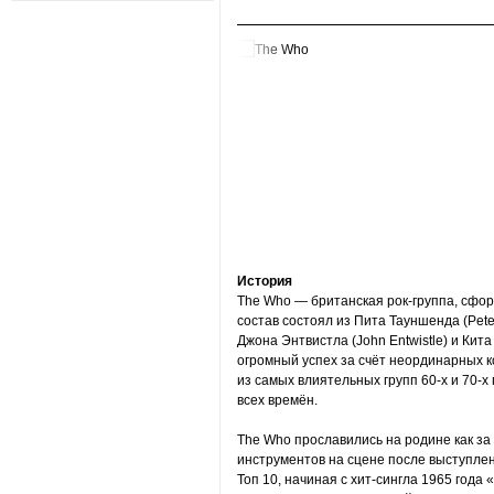
История
The Who — британская рок-группа, сфо
состав состоял из Пита Тауншенда (Pete
Джона Энтвистла (John Entwistle) и Кит
огромный успех за счёт неординарных к
из самых влиятельных групп 60-х и 70-х 
всех времён.
The Who прославились на родине как за
инструментов на сцене после выступлени
Топ 10, начиная с хит-сингла 1965 года 