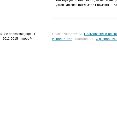
Кит Мун (англ. Keith Moon) — барабанщи
Джон Энтвисл (англ. John Entwistle) — 
© Все права защищены
Правообладателям
Пользовательское со
2011-2015 inmood™
Исполнители
Настроения
О разработчи