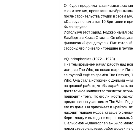
Он будет продолжать записывать сольн
своим песням, пропитанным чёрным юмо
после строительства студии в своём амба
«Daltrey» попал в топ-10 Британии и пр
было в группе.
Используя этот заряд, Роджер начал р
Ламберта и Криса Стампа. Он обнаружи
финансовый фонд группы. Пит, который в
сторону, что привело к трещине в группе
«Quadrophenia» (1972—1973)
Пит тем временем начал работу над нов
история The Who, но после встречи Пит
за группой ещё со времён The Detours,
Who. Она стала историей о Джимми — м
на грязной работе, чтобы заработать н
достаточное количество таблеток, чтоб
приводят к тому, что его личность раск
представлена участником The Who. Род
его из дома. Он приезжает в Брайтон, ч
находит главаря модов, ставшего скром
берет лодку и выходит в море в сильны
С альбомом «Quadrophenia» было много
новой стерео-системе, работающей не с