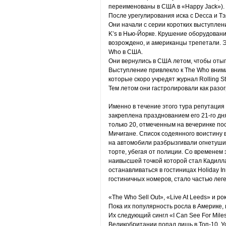
переименованы в США в «Happy Jack»).
После урегулирования иска с Decca и Т
Они начали с серии коротких выступлени
K’s в Нью-Йорке. Крушение оборудовани
возрождено, и американцы трепетали. 
Who в США.
Они вернулись в США летом, чтобы оты
Выступление привлекло к The Who внима
которые скоро учредят журнал Rolling S
Тем летом они гастролировали как разо
Именно в течение этого тура репутация
закреплена празднованием его 21-го дн
только 20, отмеченным на вечеринке пос
Мичигане. Список содеянного воистину 
на автомобили разбрызгивали огнетушит
торте, убегая от полиции. Со временем 
наивысшей точкой которой стал Кадилла
останавливаться в гостиницах Holiday I
гостиничных номеров, стало частью леге
«The Who Sell Out», «Live At Leeds» и 
Пока их популярность росла в Америке,
Их следующий сингл «I Can See For Mile
Великобритании попал лишь в Топ-10. У