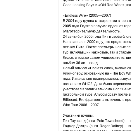
Good Looking Boy» и «Old Red Wine», к
«Endless Wire» (2005—2007)
В 2004 году группа с гастролями вперв
2005 года Роджер получил орден от коро
благотворительную деятельность.
24 сентября 2005 года Пит в своём блог
Написанная в 2000 году, это продолжен
песням Пита. После премьеры новых пес
тур, включавший как новые, так и стары
Лидсе, в том же самом университете, г
альбом 36 лет назад.
Новый альбом «Endless Wire», включающи
мини-оперу, основанную на «The Boy Wh
года. Изначально планировалось выпуст
названием WHO2. Дата была перенесена 
участвовал в записи альбома Don’t Belie
гастрольном туре. Альбом сразу после 
Billboard. Его фрагменты включены в пр
Who Tour 2006—2007.
Участники группы:
Пит Таунсенд (англ. Pete Townshend) — 
Роджер Долтри (англ. Roger Daltrey) — в