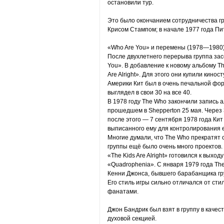
остановили тур.
Это было окончанием сотрудничества г
Крисом Стампом; в начале 1977 года Пи
«Who Are You» и перемены (1978—1980
После двухлетнего перерыва группа зас
You». В добавление к новому альбому T
Are Alright». Для этого они купили кино
Америки Кит был в очень печальной фор
выглядел в свои 30 на все 40.
В 1978 году The Who закончили запись 
прошедшем в Shepperton 25 мая. Через 
после этого — 7 сентября 1978 года Кит
выписанного ему для контролирования е
Многие думали, что The Who прекратят 
группы ещё было очень много проектов.
«The Kids Are Alright» готовился к вых
«Quadrophenia». С января 1979 года Th
Кенни Джонса, бывшего барабанщика гру
Его стиль игры сильно отличался от сти
фанатами.
Джон Бандрик был взят в группу в каче
духовой секцией.