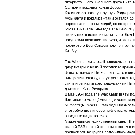
гитариста — его школьного друга Пита Т
Сандом и вокалист Колин Доусон.
Колин скоро покинул группу и Роджер за
музыканта и вокалист - так и остался до
перепевания поп-мелодий, но вскоре ст
блюза. В начале 1964 года The Detours у
что и у них, и решили сменить его. Друг
предложил название The Who, и это на
после этого Доуг Сандом покинул группу
Кит Мун.
The Who нашли способ привлечь фанатов
гриф гитары о низкий потолок во время
фанаты кричали Питу сделать это вновь.
ним, разбив свою ударную установку. Т
стиль игры на гитаре, придуманный Пито
движения Кита Ричардса.
В мае 1964 года The Who были взяты п
британского молодёжного движения мод
Numbers (Numbers — так моды называли 
употребление липеров, таблеток, котор
выходные на дискотеках).
Мидэн написал единственный сингл The 
старой R&B-песней с новым текстом о м
провалился, но группа полюбилась мода