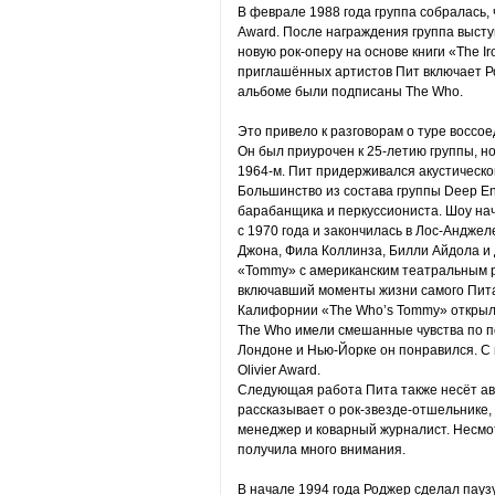
В феврале 1988 года группа собралась, 
Award. После награждения группа выступи
новую рок-оперу на основе книги «The I
приглашённых артистов Пит включает Ро
альбоме были подписаны The Who.
Это привело к разговорам о туре воссое
Он был приурочен к 25-летию группы, но
1964-м. Пит придерживался акустическо
Большинство из состава группы Deep En
барабанщика и перкуссиониста. Шоу н
с 1970 года и закончилась в Лос-Андже
Джона, Фила Коллинза, Билли Айдола и 
«Tommy» с американским театральным 
включавший моменты жизни самого Пита. 
Калифорнии «The Who’s Tommy» открылс
The Who имели смешанные чувства по п
Лондоне и Нью-Йорке он понравился. С 
Olivier Award.
Следующая работа Пита также несёт ав
рассказывает о рок-звезде-отшельнике,
менеджер и коварный журналист. Несмо
получила много внимания.
В начале 1994 года Роджер сделал паузу