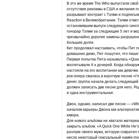
В это же время The Who выпустили свой
отсутствия рекламы в США и желания под
разрывают контракт с Тэлми и подписыва
Reaction в Великобритании. Тэлми отве
остановившим выпуск следующего сингла
гонорар Тэлми за следующие 5 лет и ве
чрезвычайно дорогие замены разрушенн
большие долги.
Кит продолжал настаивать, чтобы Пит п
домашних демо, Пит пошутил, что пишет
Первая попытка Пита называлась «Quads
воспитывали 4-х дочерей. Когда обнаруж
настояли на его воспитании как девочки
рок-опера сжалась в короткую песню «I’
денег, группа начала делать следующий 
должен записать две песни для него. Ро
и одна инструментальная.
Джон, однако, написал две песни — «Whi
началом карьеры Джона как альтернатив
юмора.
Для нового альбома не хватало материа
закрыть альбом. «A Quick One While He
разлуке своего мужа, которую совратил 
несло некоторый сексуальный намёк (по