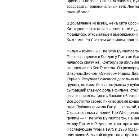
привело к потере вокала на записях, к 
воссоздать первоначальный звук. Ленты
полный хаос.
В добавление ко всему, жена Кита броси
Кит глушил свою печаль в спиртном и да
Франциско, открывавшем американский т
был заменён Скоттом Халпином, пригла
Фильм «Томми» и «The Who By Numbers
По возвращению в Лондон у Пита не бы
началось сразу же. Контроль за фильмо
кинорежиссёр Кен Расселл. Он разверн
Элтоном Джоном, Оливером Ридом, Дже
Тёрнер. Результат оказался довольно б
группы, не имел большого успеха у пуб
сыгравший главную роль в фильме, стал
срыв и начал выпивать больше обычного
Всё достигло своего пика во время конц
года. Публика кричала Питу — «прыгай, п
Страсть от выступлений The Who начал
группы — «The Who By Numbers». На нё
между Питом и Роджером, о котором пи
Последующие туры в 1975 и 1976 годах 
поставлен большой акцент на старом м