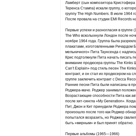
Ламберт (сын композитора Кристофера 
Теренса Стампа) искали группу, о котор
группу The High Numbers. В июле 1964 
После провала на студии EMI Records на
Первые успехи и разногласия в группе 
The Who всколыхнули Лондон после ночн
ноябре 1964 года. Группа была разрек
плакатами, изготовленными Ричардом 
мельничного» Пита Таунсенда с надпись
Крис подтолкнули Пита начать писать п
внимание продюсера группы The Kinks 
Can’t Explain» под стиль песен The Kin
контракт, и он стал их продюсером на с
группе заключить контракт с Decca Reco
Ранние песни Пита были написаны в пр
Роджера-мачо. Роджер занимал положен
Возрастающие способности Пита как авт
после хит-сингла «My Generation». Когда
Пит, Джон и Кит принудили Роджера поки
произошло после того как Роджер обнару
попытался возразить, но Роджер свали
быть «мирным» и был принят обратно.
Первые альбомы (1965—1966)