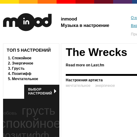
О н
inmood
Музыка в настроение
Вх
Пр
The Wrecks
ТОП 5 НАСТРОЕНИЙ
1.
Спокойное
2.
Энергичное
Read more on Last.fm
3.
Грусть
4.
Позитифф
5.
Мечтательное
Настроения артиста
мечтательное
энергичное
ВЫБОР
НАСТРОЕНИЙ
грусть
любовь
спокойное
ностальгия
позитифф