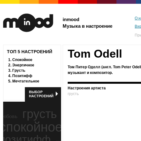
О н
inmood
Музыка в настроение
Вх
Пр
Tom Odell
ТОП 5 НАСТРОЕНИЙ
1.
Спокойное
2.
Энергичное
Том Питер Оделл (англ. Tom Peter Odell
3.
Грусть
музыкант и композитор.
4.
Позитифф
5.
Мечтательное
Настроения артиста
ВЫБОР
грусть
НАСТРОЕНИЙ
грусть
любовь
спокойное
ностальгия
позитифф