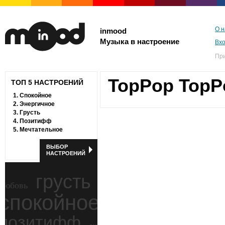
О н
inmood
Музыка в настроение
Вх
Пр
TopPop TopP
ТОП 5 НАСТРОЕНИЙ
1.
Спокойное
2.
Энергичное
3.
Грусть
4.
Позитифф
5.
Мечтательное
ВЫБОР
НАСТРОЕНИЙ
грусть
любовь
спокойное
ностальгия
позитифф