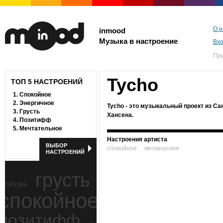
О н
inmood
Музыка в настроение
Вх
Пр
Tycho
ТОП 5 НАСТРОЕНИЙ
1.
Спокойное
2.
Энергичное
Tycho - это музыкальный проект из С
3.
Грусть
Хансена.
4.
Позитифф
5.
Мечтательное
Настроения артиста
ВЫБОР
спокойное
меланхолия
НАСТРОЕНИЙ
грусть
любовь
спокойное
ностальгия
позитифф