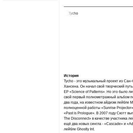
История
Tycho - это музыкальный проект из Сан
Хансена. Он начал свой творческий путь
EP «Science of Patterns». Но это было л
свой первый полнометражный альбом под
два года, на известном айдиэм лейбле 
полноценной работы «Sunrise Projector»
«Past is Prologue». В 2007 году Скотт в
The Disconnect» в качестве участника лей
eщё два новых сингла - «Cascade» и «Adr
лейбле Ghostly Int.