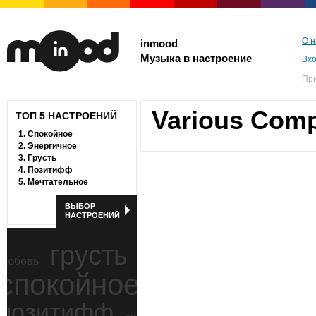
О н
inmood
Музыка в настроение
Вх
Пр
Various Com
ТОП 5 НАСТРОЕНИЙ
1.
Спокойное
2.
Энергичное
3.
Грусть
4.
Позитифф
5.
Мечтательное
ВЫБОР
НАСТРОЕНИЙ
грусть
любовь
спокойное
ностальгия
позитифф