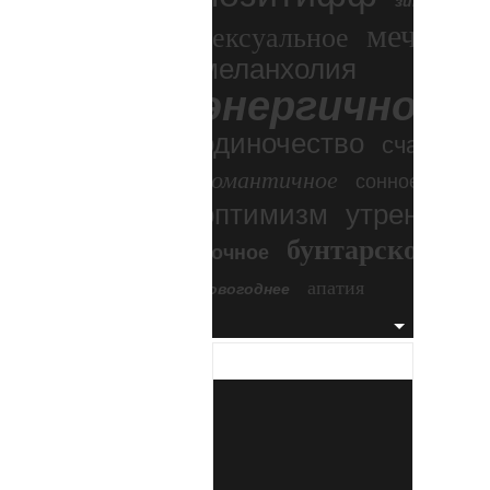
зимний экс
мечтател
сексуальное
меланхолия
энергичное
одиночество
счастье
романтичное
сонное
оптимизм
утреннее
бунтарское
ночное
бесп
апатия
новогоднее