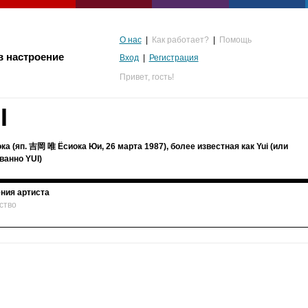
О нас
|
Как работает?
|
Помощь
в настроение
Вход
|
Регистрация
Привет,
гость!
I
ка (яп. 吉岡 唯 Ёсиока Юи, 26 марта 1987), более известная как Yui (или
ванно YUI)
ния артиста
ство
альгия