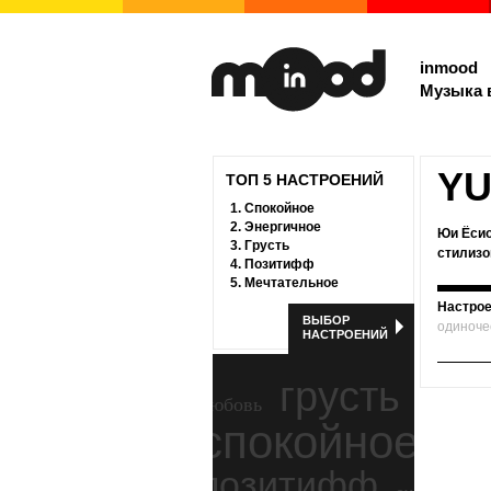
inmood
Музыка 
YU
ТОП 5 НАСТРОЕНИЙ
1.
Спокойное
2.
Энергичное
Юи Ёсио
3.
Грусть
стилизо
4.
Позитифф
5.
Мечтательное
Настрое
ВЫБОР
одиноче
НАСТРОЕНИЙ
грусть
любовь
спокойное
ност
позитифф