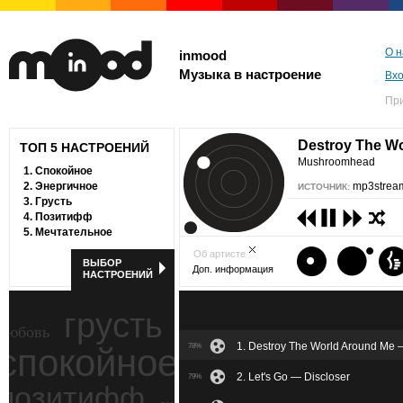
О н
inmood
Музыка в настроение
Вх
Пр
Destroy The W
ТОП 5 НАСТРОЕНИЙ
Mushroomhead
1.
Спокойное
2.
Энергичное
mp3stream
ИСТОЧНИК:
3.
Грусть
4.
Позитифф
5.
Мечтательное
Об артисте
ВЫБОР
Доп. информация
НАСТРОЕНИЙ
грусть
любовь
1. Destroy The World Around M
спокойное
78%
ностальгия
2. Let's Go — Discloser
79%
позитифф