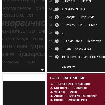
зимний экстрим
3. Three Nil — Slipknot
50%
мечтательное
сексуальное
4. NIMDA (YC DE) —
42%
меланхолия
5. Shotgun — Limp Bizkit
72%
энергичное
6. Lifeless... Life... — Ill Nino
78%
одиночество
счастье
7. —
59%
романтичное
сонное
8. Out Of Control — Hoobastank
47%
злость
оптимизм
утреннее
9. Burn — Apocalyptica
62%
бунтарское
ночное
беспокойное
10. I'd Love To Change The World
61%
апатия
новогоднее
11. A Cold Day In Hell: Anthems 
78%
Вперед
12. Fukk Dat — Zillakami X Sosm
80%
ТОП 10 НАСТРОЕНИЯ
13. —
49%
1.
— Limp Bizkit - Break Stuff
2.
Decadence — Disturbed
14. Город в огне — Чёрный Обе
35%
3.
Violence — Dope
4.
Antivist — Bring Me The Horizon
15. Kill Tomorrow — Mushroomh
80%
5.
Bodies — Drowning Pool
6.
Riot — Three Days Grace
16. Hold On — Dead By April
69%