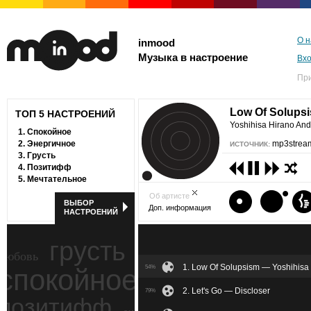
О н
inmood
Музыка в настроение
Вх
Пр
Low Of Solups
ТОП 5 НАСТРОЕНИЙ
Yoshihisa Hirano And
1.
Спокойное
2.
Энергичное
mp3stream
ИСТОЧНИК:
3.
Грусть
4.
Позитифф
5.
Мечтательное
Об артисте
ВЫБОР
Доп. информация
НАСТРОЕНИЙ
грусть
любовь
1. Low Of Solupsism — Yoshihisa 
спокойное
54%
ностальгия
2. Let's Go — Discloser
79%
позитифф