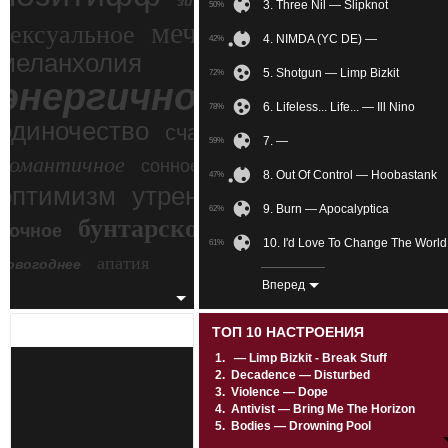
зимний экстрим
3. Three Nil — Slipknot
50%
мечтательное
сексуальное
4. NIMDA (YC DE) —
42%
меланхолия
5. Shotgun — Limp Bizkit
72%
энергичное
6. Lifeless... Life... — Ill Nino
78%
одиночество
счастье
7. —
59%
романтичное
сонное
8. Out Of Control — Hoobastank
47%
злость
оптимизм
утреннее
9. Burn — Apocalyptica
62%
бунтарское
ночное
беспокойное
10. I'd Love To Change The World
61%
апатия
новогоднее
11. A Cold Day In Hell: Anthems 
78%
Вперед
12. Fukk Dat — Zillakami X Sosm
80%
ТОП 10 НАСТРОЕНИЯ
13. —
49%
1.
— Limp Bizkit - Break Stuff
2.
Decadence — Disturbed
14. Город в огне — Чёрный Обе
35%
3.
Violence — Dope
4.
Antivist — Bring Me The Horizon
15. Kill Tomorrow — Mushroomh
80%
5.
Bodies — Drowning Pool
6.
Riot — Three Days Grace
16. Hold On — Dead By April
69%