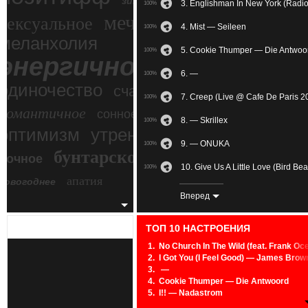
зимний экстрим
3. Englishman In New York (Radio
100%
мечтательное
сексуальное
4. Mist — Seileen
100%
меланхолия
5. Cookie Thumper — Die Antwoo
100%
энергичное
6. —
100%
одиночество
счастье
7. Creep (Live @ Cafe De Paris 
100%
романтичное
сонное
8. — Skrillex
100%
злость
оптимизм
утреннее
9. — ONUKA
100%
бунтарское
ночное
беспокойное
10. Give Us A Little Love (Bird B
100%
апатия
новогоднее
11. —
100%
Вперед
12. The Calling (feat. Laura Bre
100%
ТОП 10 НАСТРОЕНИЯ
13. BLACK SUN — KRADDY
100%
1.
No Church In The Wild (feat. Frank O
2.
I Got You (I Feel Good) — James Brow
14. Magick — The Klaxons
100%
3.
—
4.
Cookie Thumper — Die Antwoord
15. — ONUKA
100%
5.
I!! — Nadastrom
6.
In The Morning (Original Mix) — ZHU
16. I Am Happy — Gorillaz
100%