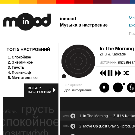
О н
inmood
Музыка в настроение
Вх
Пр
In The Mornin
ТОП 5 НАСТРОЕНИЙ
ZHU & Kaskade
1.
Спокойное
2.
Энергичное
mp3stream
ИСТОЧНИК:
3.
Грусть
4.
Позитифф
5.
Мечтательное
Об артисте
ВЫБОР
Доп. информация
НАСТРОЕНИЙ
грусть
любовь
1. In The Morning — ZHU & Kask
спокойное
100%
ностальгия
2. Move Up (Lost Gravity) [prod. 
100%
позитифф