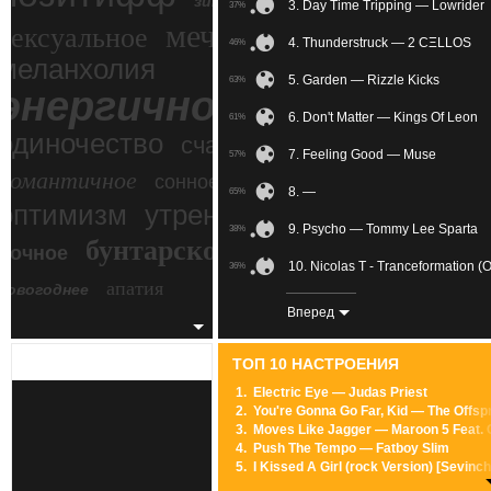
зимний экстрим
3. Day Time Tripping — Lowrider
37%
мечтательное
сексуальное
4. Thunderstruck — 2 CΞLLOS
46%
меланхолия
5. Garden — Rizzle Kicks
63%
энергичное
6. Don't Matter — Kings Of Leon
61%
одиночество
счастье
7. Feeling Good — Muse
57%
романтичное
сонное
8. —
65%
злость
оптимизм
утреннее
9. Psycho — Tommy Lee Sparta
38%
бунтарское
ночное
беспокойное
10. Nicolas T - Tranceformation (O
36%
апатия
новогоднее
11. Minimal Beat — Lindsey Stirli
70%
Вперед
12. Just The Way You Are (Skrill
73%
ТОП 10 НАСТРОЕНИЯ
13. Everyday Things — David Us
46%
1.
Electric Eye — Judas Priest
2.
You're Gonna Go Far, Kid — The Offsp
14. Strength Of A Thousand Men 
70%
3.
Moves Like Jagger — Maroon 5 Feat. C
4.
Push The Tempo — Fatboy Slim
15. Discotex! (Yah!) — DJ F.R.A.N
38%
5.
I Kissed A Girl (rock Version) [Sevin
6.
Pretty Fly (For A White Guy) — Offspr
16. Libella Swing (Original Mix) —
58%