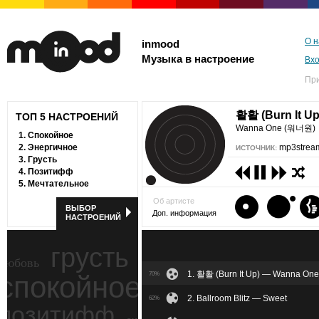
О н
inmood
Музыка в настроение
Вх
Пр
활활 (Burn It U
ТОП 5 НАСТРОЕНИЙ
Wanna One (워너원)
1.
Спокойное
2.
Энергичное
mp3stream
ИСТОЧНИК:
3.
Грусть
4.
Позитифф
5.
Мечтательное
Об артисте
ВЫБОР
Доп. информация
НАСТРОЕНИЙ
грусть
любовь
1. 활활 (Burn It Up) — Wanna O
спокойное
70%
ностальгия
2. Ballroom Blitz — Sweet
62%
позитифф