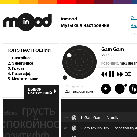
О н
inmood
Музыка в настроение
Вх
Пр
Gam Gam —
ТОП 5 НАСТРОЕНИЙ
Marnik
1.
Спокойное
2.
Энергичное
mp3stream
ИСТОЧНИК:
3.
Грусть
4.
Позитифф
5.
Мечтательное
Об артисте
ВЫБОР
Доп. информация
НАСТРОЕНИЙ
грусть
любовь
1. Gam Gam — Marnik
спокойное
64%
ностальгия
2. ага-гах иги-гих — веселая му
50%
позитифф