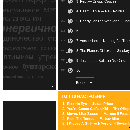
зимний экстрим
3. Kept — Crystal Castles
61%
мечтательное
сексуальное
4. Death Of Me — New Politics
50%
меланхолия
5. Ready For The Weekend — Ico
54%
энергичное
6. —
60%
одиночество
счастье
7. Amsterdam — Nothing But Thie
70%
романтичное
сонное
8. The Flames Of Love — Smokey
34%
злость
оптимизм
утреннее
9. Tachiagaru Kakugo No Chikara
46%
бунтарское
ночное
беспокойное
10. —
80%
апатия
новогоднее
11. Circles — KDrew
65%
Вперед
12. Хуткімі думкамі — NAVIBAND
73%
ТОП 10 НАСТРОЕНИЯ
13. Don't Stop (TheFatRat Remix)
85%
1.
Electric Eye — Judas Priest
2.
You're Gonna Go Far, Kid — The Offsp
14. саламандр — Fairy Tail
59%
3.
Moves Like Jagger — Maroon 5 Feat. C
4.
Push The Tempo — Fatboy Slim
15. —
48%
5.
I Kissed A Girl (rock Version) [Sevin
6.
Pretty Fly (For A White Guy) — Offspr
16. TENDER LOVE — EXO
47%