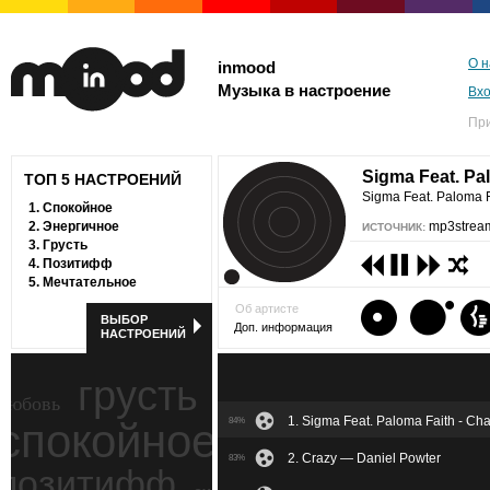
О н
inmood
Музыка в настроение
Вх
Пр
Sigma Feat. Pa
ТОП 5 НАСТРОЕНИЙ
Sigma Feat. Paloma F
1.
Спокойное
2.
Энергичное
mp3stream
ИСТОЧНИК:
3.
Грусть
4.
Позитифф
5.
Мечтательное
Об артисте
ВЫБОР
Доп. информация
НАСТРОЕНИЙ
грусть
любовь
1. Sigma Feat. Paloma Faith - Ch
спокойное
84%
ностальгия
2. Crazy — Daniel Powter
83%
позитифф