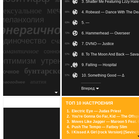
зимний экстрим
3. Shatter Me Featuring Lzzy Hale
66%
мечтательное
сексуальное
4. Robeast — Dance With The De
66%
меланхолия
5. —
63%
энергичное
6. Hammerhead — Overseer
72%
одиночество
счастье
7. DVNO — Justice
61%
романтичное
сонное
8. To The Moon And Back — Sav
57%
злость
оптимизм
утреннее
9. Falling — Hospital
37%
бунтарское
ночное
беспокойное
10. Something Good — ∆
57%
апатия
новогоднее
11. Memories — David Guetta Feat
75%
Вперед
12. Nothing Will Be Bigger Than 
48%
ТОП 10 НАСТРОЕНИЯ
13. 촉이 와 (Can You Feel It?)
76%
1.
Electric Eye — Judas Priest
2.
You're Gonna Go Far, Kid — The Offsp
14. Ivan Gough And Feenixpawl Ft
72%
3.
Moves Like Jagger — Maroon 5 Feat. C
4.
Push The Tempo — Fatboy Slim
15. Oceana - Endless Summer (
66%
5.
I Kissed A Girl (rock Version) [Sevin
6.
Pretty Fly (For A White Guy) — Offspr
16. A Demon's Fate — Within Temp
64%