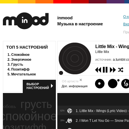
О н
inmood
Музыка в настроение
Вх
Пр
Little Mix - Wi
ТОП 5 НАСТРОЕНИЙ
Little Mix
1.
Спокойное
2.
Энергичное
a.tumblr.
ИСТОЧНИК:
3.
Грусть
4.
Позитифф
5.
Мечтательное
Об артисте
ВЫБОР
Доп. информация
НАСТРОЕНИЙ
грусть
любовь
1. Little Mix - Wings (Lyric Video)
спокойное
82%
ностальгия
2. I Won T Let You Go — Snow Pat
39%
позитифф