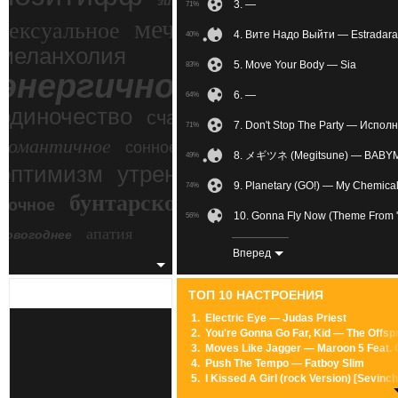
зимний экстрим
3. —
71%
мечтательное
сексуальное
4. Вите Надо Выйти — Estradara
40%
меланхолия
5. Move Your Body — Sia
83%
энергичное
6. —
64%
одиночество
счастье
7. Don't Stop The Party — Испол
71%
романтичное
сонное
8. メギツネ (Megitsune) — BABY
49%
злость
оптимизм
утреннее
9. Planetary (GO!) — My Chemic
74%
бунтарское
ночное
беспокойное
10. Gonna Fly Now (Theme From 'R
56%
апатия
новогоднее
11. 촉이 와 (Can You Feel It?)
76%
Вперед
12. Feel Good Inc. (kibergrad.com
71%
ТОП 10 НАСТРОЕНИЯ
13. 777 (Club-House) — Trans
85%
1.
Electric Eye — Judas Priest
2.
You're Gonna Go Far, Kid — The Offsp
14. Hunter Of Stars — Sebalter
74%
3.
Moves Like Jagger — Maroon 5 Feat. C
4.
Push The Tempo — Fatboy Slim
15. Sofia — Alvaro Soler
66%
5.
I Kissed A Girl (rock Version) [Sevin
6.
Pretty Fly (For A White Guy) — Offspr
16. Nova Zembla (Armin Van Buu
52%