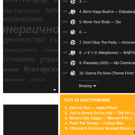
зимний экстрим
3. —
71%
мечтательное
сексуальное
4. Вите Надо Выйти — Estradara
40%
меланхолия
5. Move Your Body — Sia
83%
энергичное
6. —
64%
одиночество
счастье
7. Don't Stop The Party — Испол
71%
романтичное
сонное
8. メギツネ (Megitsune) — BABY
49%
злость
оптимизм
утреннее
9. Planetary (GO!) — My Chemic
74%
бунтарское
ночное
беспокойное
10. Gonna Fly Now (Theme From 'R
56%
апатия
новогоднее
11. 촉이 와 (Can You Feel It?)
76%
Вперед
12. Feel Good Inc. (kibergrad.com
71%
ТОП 10 НАСТРОЕНИЯ
13. 777 (Club-House) — Trans
85%
1.
Electric Eye — Judas Priest
2.
You're Gonna Go Far, Kid — The Offsp
14. Hunter Of Stars — Sebalter
74%
3.
Moves Like Jagger — Maroon 5 Feat. C
4.
Push The Tempo — Fatboy Slim
15. Sofia — Alvaro Soler
66%
5.
I Kissed A Girl (rock Version) [Sevin
6.
Pretty Fly (For A White Guy) — Offspr
16. Nova Zembla (Armin Van Buu
52%