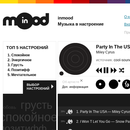
О н
inmood
Музыка в настроение
Вх
Пр
Party In The U
ТОП 5 НАСТРОЕНИЙ
Miley Cyrus
1.
Спокойное
2.
Энергичное
cool-soun
ИСТОЧНИК:
3.
Грусть
4.
Позитифф
5.
Мечтательное
Об артисте
ВЫБОР
Доп. информация
НАСТРОЕНИЙ
грусть
любовь
1. Party In The USA — Miley Cyru
спокойное
39%
ностальгия
2. I Won T Let You Go — Snow Pat
39%
позитифф