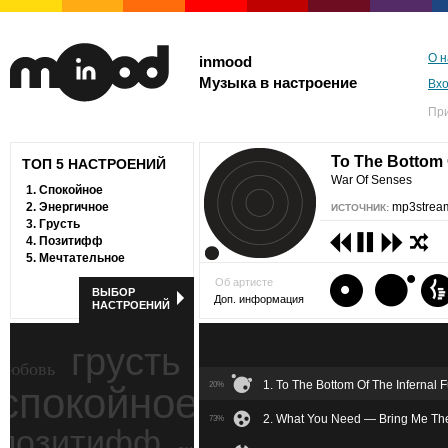
О н
inmood
Музыка в настроение
Вх
Пр
To The Bottom 
ТОП 5 НАСТРОЕНИЙ
War Of Senses
1.
Спокойное
2.
Энергичное
mp3stream
ИСТОЧНИК:
3.
Грусть
4.
Позитифф
5.
Мечтательное
Об артисте
ВЫБОР
Доп. информация
НАСТРОЕНИЙ
грусть
любовь
1. To The Bottom Of The Infernal
спокойное
20%
ностальгия
2. What You Need — Bring Me Th
73%
позитифф