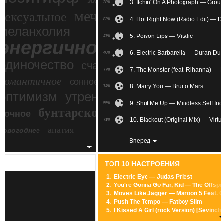
зимний экстрим
3. Itchin' On A Photograph — Gro
38%
мечтательное
сексуальное
4. Hot Right Now (Radio Edit) — D
83%
меланхолия
5. Poison Lips — Vitalic
47%
энергичное
6. Electric Barbarella — Duran D
40%
одиночество
счастье
7. The Monster (feat. Rihanna) 
77%
романтичное
сонное
8. Marry You — Bruno Mars
74%
злость
оптимизм
утреннее
9. Shut Me Up — Mindless Self I
55%
бунтарское
ночное
беспокойное
10. Blackout (Original Mix) — Virtu
71%
апатия
новогоднее
11. —
73%
Вперед
12. Cinema (Skrillex Remix) — B
47%
ТОП 10 НАСТРОЕНИЯ
13. Black Betty — 24.SpiderBait
82%
1.
Electric Eye — Judas Priest
2.
You're Gonna Go Far, Kid — The Offsp
14. Don't Matter — Kings Of Leon
61%
3.
Moves Like Jagger — Maroon 5 Feat. C
4.
Push The Tempo — Fatboy Slim
15. Lovely Cup — Grouplove
67%
5.
I Kissed A Girl (rock Version) [Sevin
6.
Pretty Fly (For A White Guy) — Offspr
16. Ring My Bell — Ann Lee
33%