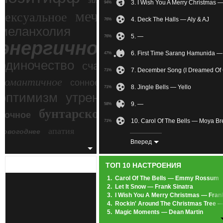
зимний экстрим
3. I Wish You A Merry Christmas —
94%
мечтательное
сексуальное
4. Deck The Halls — Aly & AJ
76%
меланхолия
5. —
76%
энергичное
6. First Time Sarang Hamunida —
47%
одиночество
счастье
7. December Song (I Dreamed Of
71%
романтичное
сонное
8. Jingle Bells — Yello
71%
злость
оптимизм
утреннее
9. —
58%
бунтарское
ночное
беспокойное
10. Carol Of The Bells — Moya B
71%
апатия
новогоднее
11. Happy New Year — ABBA
89%
Вперед
12. Carol Of The Bells — Christm
85%
ТОП 10 НАСТРОЕНИЯ
13. On Top Of The World — Imag
57%
1.
Carol Of The Bells — Emmy Rossum
2.
Let It Snow — Frank Sinatra
14. This Christmas — CeeLo Gre
71%
3.
I Wish You A Merry Christmas — Frank
4.
Rockin' Around The Christmas Tree 
15. Our First Christmas Together 
80%
5.
Magic Moments — Dean Martin
6.
Have Yourself A Merry Little Christm
16. All I Want For Christmas Is Y
88%