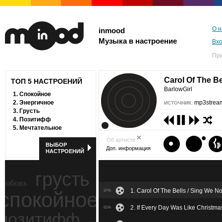
О н
inmood
Музыка в настроение
Вх
Пр
Carol Of The B
ТОП 5 НАСТРОЕНИЙ
BarlowGirl
1.
Спокойное
2.
Энергичное
mp3stream
ИСТОЧНИК:
3.
Грусть
4.
Позитифф
5.
Мечтательное
Об артисте
ВЫБОР
Доп. информация
НАСТРОЕНИЙ
грусть
любовь
1. Carol Of The Bells / Sing We 
спокойное
87%
ностальгия
2. If Every Day Was Like Christma
81%
позитифф