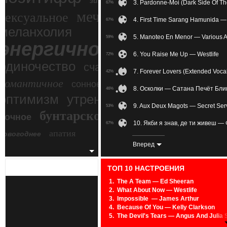
зимний экстрим
3. Pardonne-Moi (Dark Side Of T
67%
мечтательное
сексуальное
4. First Time Sarang Hamunida —
67%
меланхолия
5. Manoteo En Menor — Various Ar
59%
энергичное
6. You Raise Me Up — Westlife
72%
одиночество
счастье
7. Forever Lovers (Extended Vocal
42%
романтичное
сонное
8. Осколки — Сатана Печёт Бл
46%
злость
оптимизм
утреннее
9. Aux Deux Magots — Secret Ser
53%
бунтарское
ночное
беспокойное
10. Якби я знав, де ти живеш —
67%
апатия
новогоднее
11. Beautiful Love (Radio Edit) 
62%
Вперед
12. You Will Never Know — Imany
78%
ТОП 10 НАСТРОЕНИЯ
13. Hold Me For A While — Redd
71%
1.
The A Team — Ed Sheeran
2.
What About Now — Westlife
14. Training Wheels — Melanie M
50%
3.
Impossible — James Arthur
4.
Because Of You — Kelly Clarkson
15. Pardonne-Moi Ce Caprice D'En
78%
5.
The Devil's Tears — Angus And Julia 
6.
Love Is In The Air — John Paul Young
16. 06 Дорож / AudioTrack 02 —
55%