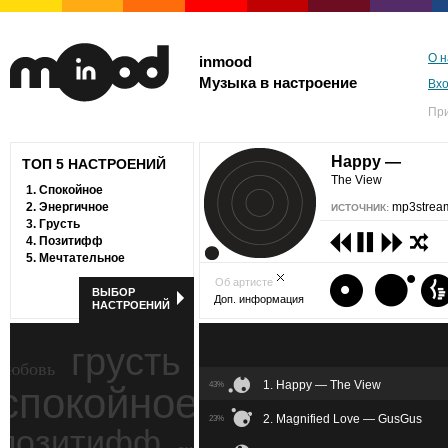
О н
inmood
Музыка в настроение
Вх
Пр
Happy —
ТОП 5 НАСТРОЕНИЙ
The View
1.
Спокойное
2.
Энергичное
mp3stream
ИСТОЧНИК:
3.
Грусть
4.
Позитифф
5.
Мечтательное
Об артисте
ВЫБОР
Доп. информация
НАСТРОЕНИЙ
грусть
любовь
1. Happy — The View
спокойное
43%
ностальгия
2. Magnified Love — GusGus
23%
позитифф