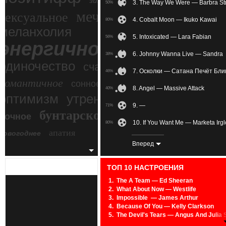
зимний экстрим
3. The Way We Were — Barbra St
50%
мечтательное
сексуальное
4. Cobalt Moon — Ikuko Kawai
80%
меланхолия
5. Intoxicated — Lara Fabian
56%
энергичное
6. Johnny Wanna Live — Sandra
38%
одиночество
счастье
7. Осколки — Сатана Печёт Бл
46%
романтичное
сонное
8. Angel — Massive Attack
40%
злость
оптимизм
утреннее
9. —
71%
бунтарское
ночное
беспокойное
10. If You Want Me — Marketa Irg
80%
апатия
новогоднее
11. Ever Fallen In Love — The Bu
29%
Вперед
12. Wolves — Selena Gomez, Ma
71%
ТОП 10 НАСТРОЕНИЯ
13. Su Di Noi (Freddy Remix) — M
67%
1.
The A Team — Ed Sheeran
2.
What About Now — Westlife
14. When A Woman Loves — R. Ke
40%
3.
Impossible — James Arthur
4.
Because Of You — Kelly Clarkson
15. I Will Always Love You (zayc
64%
5.
The Devil's Tears — Angus And Julia 
6.
Love Is In The Air — John Paul Young
16. Dimple — BTS
33%