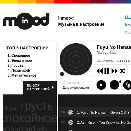
О н
inmood
Музыка в настроение
Вх
Пр
Fuyu No Hanas
ТОП 5 НАСТРОЕНИЙ
Mafuyu Sato
1.
Спокойное
2.
Энергичное
mp3stream
ИСТОЧНИК:
3.
Грусть
4.
Позитифф
5.
Мечтательное
Об артисте
ВЫБОР
Доп. информация
НАСТРОЕНИЙ
грусть
любовь
1. Fuyu No Hanashi (Given OST)
спокойное
50%
ностальгия
2. Ash Riser - You Know I'm No 
76%
позитифф