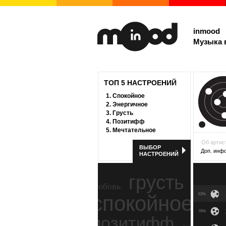
inmood
Музыка 
ТОП 5 НАСТРОЕНИЙ
1.
Спокойное
2.
Энергичное
3.
Грусть
4.
Позитифф
5.
Мечтательное
Об артис
ВЫБОР
Доп. инф
НАСТРОЕНИЙ
грусть
любовь
спокойное
63%
ност
76%
позитифф