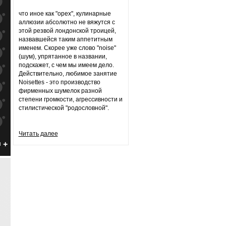
к
попаданиям
что иное как "орех", кулинарные
к
попаданиям
аллюзии абсолютно не вяжутся с
этой резвой лондонской троицей,
к
попаданиям
назвавшейся таким аппетитным
именем. Скорее уже слово "noise"
к
попаданиям
(шум), упрятанное в названии,
подскажет, с чем мы имеем дело.
к
попаданиям
Действительно, любимое занятие
Noisettes - это производство
к
попаданиям
фирменных шумелок разной
степени громкости, агрессивности и
к
попаданиям
стилистической "родословной".
к
попаданиям
Читать далее
к
попаданиям
н
к
попаданиям
к
попаданиям
к
попаданиям
к
попаданиям
к
попаданиям