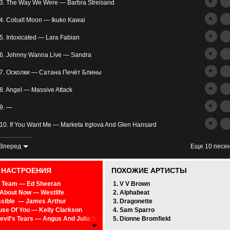
трим
3. The Way We Were — Barbra Streisand
ьное
4. Cobalt Moon — Ikuko Kawai
5. Intoxicated — Lara Fabian
6. Johnny Wanna Live — Sandra
7. Осколки — Сатана Печёт Блины
8. Angel — Massive Attack
злость
9. —
окойное
10. If You Want Me — Marketa Irglova And Glen Hansard
11. Ever Fallen In Love — The Buzzcocks
Вперед
Еще 10 песе
12. Wolves — Selena Gomez, Marshmello
0 НАСТРОЕНИЯ
ПОХОЖИЕ АРТИСТЫ
13. Su Di Noi (Freddy Remix) — Miani
 Team — Ed Sheeran
1. V V Brown
About Now — Westlife
2. Alphabeat
14. When A Woman Loves — R. Kelly
sible — James Arthur
3. Dragonette
se Of You — Kelly Clarkson
4. Sam Sparro
15. I Will Always Love You (zaycev.net) — Whitney Houston
evil's Tears — Angus And Julia Stone
5. Dionne Bromfield
Is In The Air — John Paul Young
16. Dimple — BTS