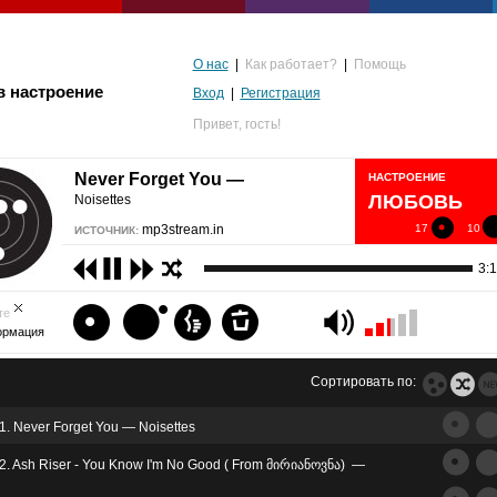
О нас
|
Как работает?
|
Помощь
в настроение
Вход
|
Регистрация
Привет,
гость!
Never Forget You —
НАСТРОЕНИЕ
ЛЮБОВЬ
Noisettes
mp3stream.in
17
10
ИСТОЧНИК:
3:1
те
ормация
Сортировать по:
1. Never Forget You — Noisettes
альгия
2. Ash Riser - You Know I'm No Good ( From მირიანოვნა) —