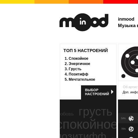
inmood
Музыка 
ТОП 5 НАСТРОЕНИЙ
1.
Спокойное
2.
Энергичное
3.
Грусть
4.
Позитифф
5.
Мечтательное
Об артис
ВЫБОР
Доп. инф
НАСТРОЕНИЙ
грусть
любовь
спокойное
54%
ност
76%
позитифф