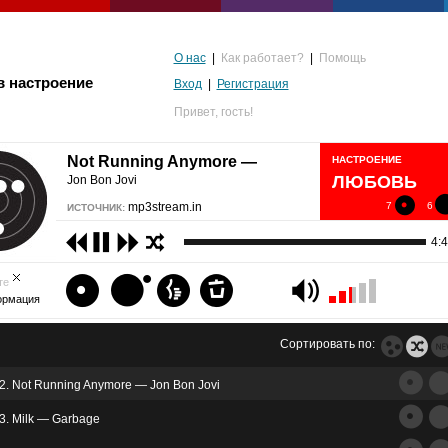
О нас
|
Как работает?
|
Помощь
в настроение
Вход
|
Регистрация
Привет,
гость!
Not Running Anymore —
НАСТРОЕНИЕ
ЛЮБОВЬ
Jon Bon Jovi
mp3stream.in
7
6
ИСТОЧНИК:
4:
те
ормация
Сортировать по:
2. Not Running Anymore — Jon Bon Jovi
альгия
3. Milk — Garbage