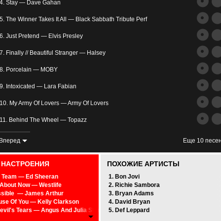
трим
4. Stay — Dave Gahan
ьное
5. The Winner Takes It All — Black Sabbath Tribute Perf
6. Just Pretend — Elvis Presley
7. Finally // Beautiful Stranger — Halsey
8. Porcelain — MOBY
9. Intoxicated — Lara Fabian
злость
10. My Army Of Lovers — Army Of Lovers
окойное
11. Behind The Wheel — Topazz
12. Somebody That I Used To Know — Gotye
Вперед
Еще 10 песе
13. Cry Me A River — Justin Timberlake
0 НАСТРОЕНИЯ
ПОХОЖИЕ АРТИСТЫ
14. Nina — Ed Sheeran
 Team — Ed Sheeran
1. Bon Jovi
About Now — Westlife
2. Richie Sambora
15. Touch My Soul (To Sai Baba) — Frank Duval
sible — James Arthur
3. Bryan Adams
se Of You — Kelly Clarkson
4. David Bryan
16. California King Bed — Rihanna
evil's Tears — Angus And Julia Stone
5. Def Leppard
Is In The Air — John Paul Young
17. Caruso — TRUST X