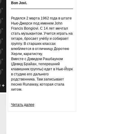
к
попаданиям
Bon Jovi.
к
попаданиям
Родился 2 марта 1962 года в штате
к
попаданиям
Нью-Джерси под именем John
Francis Bongiovi. С 14 лет мечтал
к
попаданиям
стать музыкантом. Учится играть на
гитаре, бросает учёбу и собирает
к
попаданиям
группу. В старших классах
влюбляется в отличницу Доротею
к
попаданиям
Херли, каратистку.
Вместе с Дэвидом Рашбауном
к
попаданиям
(Девид Брайан, теперешний
клавишник группы) едет в Нью-Йорк
к
попаданиям
в студию его дальнего
родственника. Там записывает
к
попаданиям
песню Runaway, которая стала
н
хитом.
к
попаданиям
к
попаданиям
Читать далее
к
попаданиям
к
попаданиям
к
попаданиям