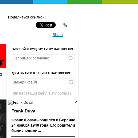
Поделиться ссылкой:
Share
ПРИСВОЙ ТЕКУЩЕМУ ТРЕКУ НАСТРОЕНИЕ
ДОБАВЬ ТРЕК В ТЕКУЩЕЕ НАСТРОЕНИЕ
13
или перетащи файл в эту область
Frank Duval
к
попаданиям
Фрэнк Дюваль родился в Берлине
24 ноября 1940 года. Его родители
к
попаданиям
были людьми ...