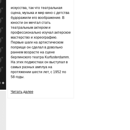
к
попаданиям
искусства, так что театральная
к
попаданиям
сцена, музыка и мир кино с детства
будоражили его воображение. В
к
попаданиям
юности он мечтал стать
театральным актером и
к
попаданиям
профессионально изучал актерское
мастерство и хореографию.
к
попаданиям
Первые шаги на артистическом
поприще он сделал в довольно
к
попаданиям
раннем возрасте на сцене
берлинского театра Kurfusterdamm.
к
попаданиям
На этих подмостках он выступал в
самых разных амплуа на
к
попаданиям
протяжении шести лет, с 1952 по
58 годы.
к
попаданиям
н
к
попаданиям
Читать далее
к
попаданиям
к
попаданиям
к
попаданиям
к
попаданиям