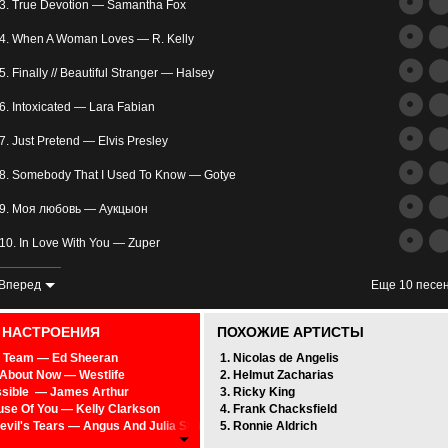
трим
3. True Devotion — Samantha Fox
ьное
4. When A Woman Loves — R. Kelly
5. Finally // Beautiful Stranger — Halsey
6. Intoxicated — Lara Fabian
7. Just Pretend — Elvis Presley
8. Somebody That I Used To Know — Gotye
злость
9. Моя любовь — Аукцыон
окойное
10. In Love With You — Zuper
11. Skinny Love — Bon Iver
Вперед
Еще 10 песе
12. You're My Everything — Santa Esmeralda_
0 НАСТРОЕНИЯ
ПОХОЖИЕ АРТИСТЫ
13. 천국과 지옥 사이 (Between Heaven And Hell) — 보아 (BoA)
 Team — Ed Sheeran
1. Nicolas de Angelis
About Now — Westlife
2. Helmut Zacharias
14. Wolves — Selena Gomez, Marshmello
sible — James Arthur
3. Ricky King
se Of You — Kelly Clarkson
4. Frank Chacksfield
15. Про любовь — Дельфин
evil's Tears — Angus And Julia Stone
5. Ronnie Aldrich
Is In The Air — John Paul Young
16. SUPER GIRL — REAMON