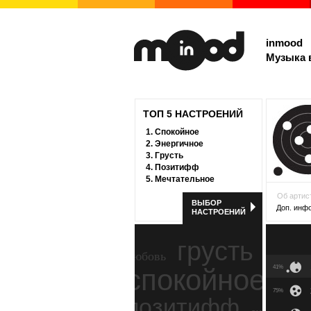
inmood
Музыка 
ТОП 5 НАСТРОЕНИЙ
1.
Спокойное
2.
Энергичное
3.
Грусть
4.
Позитифф
5.
Мечтательное
Об артис
ВЫБОР
Доп. инф
НАСТРОЕНИЙ
грусть
любовь
спокойное
41%
ност
75%
позитифф