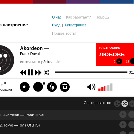
О нас
|
Как работает?
|
Помощь
в настроение
Вход
|
Регистрация
Привет,
гость!
Akordeon —
НАСТРОЕНИЕ
ЛЮБОВЬ
Frank Duval
mp3stream.in
9
13
ИСТОЧНИК:
3:
те
ормация
Сортировать по:
1. Akordeon — Frank Duval
альгия
2. Tokyo — RM ( Of BTS)