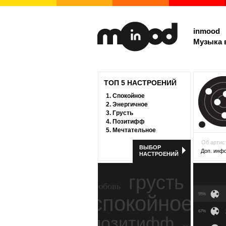
inmood
Музыка 
ТОП 5 НАСТРОЕНИЙ
1.
Спокойное
2.
Энергичное
3.
Грусть
4.
Позитифф
5.
Мечтательное
Об артис
ВЫБОР
Доп. инф
НАСТРОЕНИЙ
грусть
любовь
спокойное
55%
ност
67%
позитифф