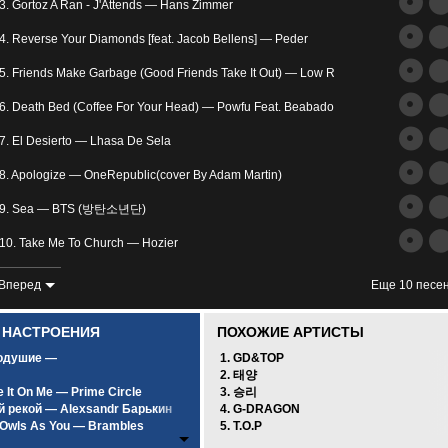
трим
3. Gortoz A Ran - J'Attends — Hans Zimmer
ьное
4. Reverse Your Diamonds [feat. Jacob Bellens] — Peder
5. Friends Make Garbage (Good Friends Take It Out) — Low Roar
6. Death Bed (Coffee For Your Head) — Powfu Feat. Beabadoobee
7. El Desierto — Lhasa De Sela
8. Apologize — OneRepublic(cover By Adam Martin)
злость
9. Sea — BTS (방탄소년단)
окойное
10. Take Me To Church — Hozier
11. I'm Not The Only One — Sam Smith
Вперед
Еще 10 песе
12. Avalanches — IAMX
0 НАСТРОЕНИЯ
ПОХОЖИЕ АРТИСТЫ
13. Yesterday — The Beatles
одушие —
1. GD&TOP
2. 태양
14. Moi Lolita [минус] — Alizee
 It On Me — Prime Circle
3. 승리
й рекой — Alexsandr Барькин
4. G-DRAGON
15. And Then I Kissed Him — Hans Zimmer
Owls As You — Brambles
5. T.O.P
унным светом — SCIRENA Feat. A.V.G
16. Реквием По Мечте — Ольви