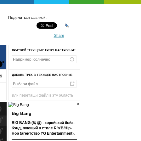
Поделиться ссылкой:
Share
ПРИСВОЙ ТЕКУЩЕМУ ТРЕКУ НАСТРОЕНИЕ
ДОБАВЬ ТРЕК В ТЕКУЩЕЕ НАСТРОЕНИЕ
39
или перетащи файл в эту область
Big Bang
к
попаданиям
BIG BANG (빅뱅) - корейский бойз-
бэнд, поющий в стиле R’n'B/Hip-
к
попаданиям
Hop (агентство YG Entertainment).