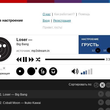
О нас
|
Как работает?
|
Помощь
в настроение
Вход
|
Регистрация
Привет,
гость!
Loser —
НАСТРОЕНИЕ
ГРУСТЬ
Big Bang
mp3stream.in
12
10
ИСТОЧНИК:
3:
те
ормация
Сортировать по:
1. Loser — Big Bang
альгия
2. Cobalt Moon — Ikuko Kawai