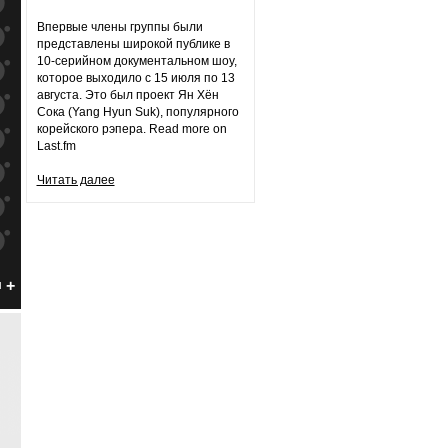
к
попаданиям
Впервые члены группы были
к
попаданиям
представлены широкой публике в
10-серийном документальном шоу,
к
попаданиям
которое выходило с 15 июля по 13
августа. Это был проект Ян Хён
к
попаданиям
Сока (Yang Hyun Suk), популярного
корейского рэпера. Read more on
к
попаданиям
Last.fm
к
попаданиям
Читать далее
к
попаданиям
к
попаданиям
к
попаданиям
н
к
попаданиям
к
попаданиям
к
попаданиям
к
попаданиям
к
попаданиям