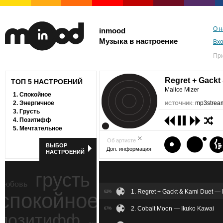
О н
inmood
Музыка в настроение
Вх
Пр
Regret + Gackt
ТОП 5 НАСТРОЕНИЙ
Malice Mizer
1.
Спокойное
2.
Энергичное
mp3stream
ИСТОЧНИК:
3.
Грусть
4.
Позитифф
5.
Мечтательное
Об артисте
ВЫБОР
Доп. информация
НАСТРОЕНИЙ
грусть
любовь
1. Regret + Gackt & Kami Duet — 
спокойное
62%
ностальгия
2. Cobalt Moon — Ikuko Kawai
67%
позитифф