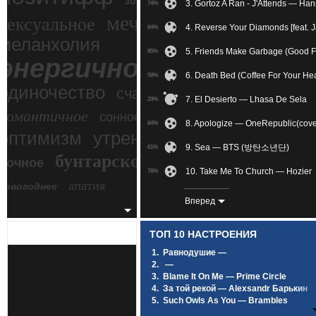
зимний экстрим
3. Gortoz A Ran - J'Attends — Ha
74%
мечтательное
сексуальное
4. Reverse Your Diamonds [feat. 
64%
меланхолия
5. Friends Make Garbage (Good F
85%
энергичное
6. Death Bed (Coffee For Your H
58%
одиночество
счастье
7. El Desierto — Lhasa De Sela
29%
романтичное
сонное
8. Apologize — OneRepublic(cove
84%
злость
оптимизм
утреннее
9. Sea — BTS (방탄소년단)
61%
бунтарское
ночное
беспокойное
10. Take Me To Church — Hozier
78%
апатия
новогоднее
11. I'm Not The Only One — Sam 
85%
Вперед
12. Avalanches — IAMX
80%
ТОП 10 НАСТРОЕНИЯ
13. Yesterday — The Beatles
83%
1.
Равнодушие —
2.
—
14. Moi Lolita [минус] — Alizee
38%
3.
Blame It On Me — Prime Circle
4.
За той рекой — Alexsandr Барькин
15. And Then I Kissed Him — Ha
77%
5.
Such Owls As You — Brambles
6.
Под лунным светом — SCIRENA Feat
16. Реквием По Мечте — Ольви
24%