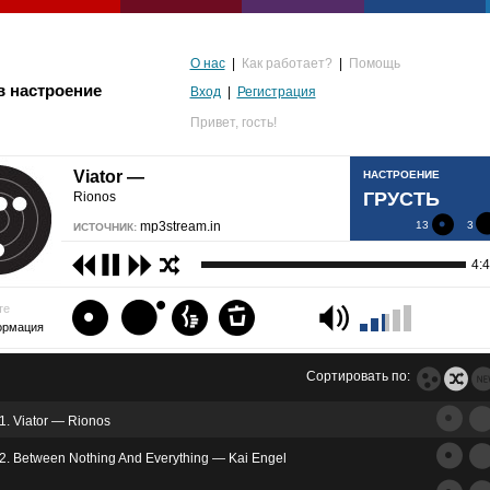
О нас
|
Как работает?
|
Помощь
в настроение
Вход
|
Регистрация
Привет,
гость!
Viator —
НАСТРОЕНИЕ
ГРУСТЬ
Rionos
mp3stream.in
13
3
ИСТОЧНИК:
4:
те
ормация
Сортировать по:
1. Viator — Rionos
альгия
2. Between Nothing And Everything — Kai Engel