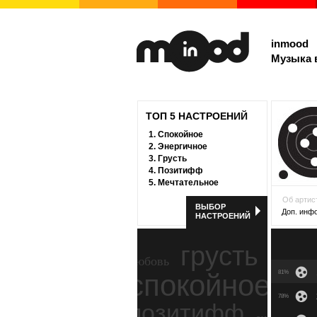
inmood
Музыка 
ТОП 5 НАСТРОЕНИЙ
1.
Спокойное
2.
Энергичное
3.
Грусть
4.
Позитифф
5.
Мечтательное
Об артис
ВЫБОР
Доп. инф
НАСТРОЕНИЙ
грусть
любовь
спокойное
81%
ност
78%
позитифф