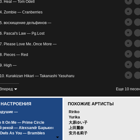
трим
3. Heal — Tom Odell
ьное
4. Zombie — Cranberries
5. восхищение дельфинов —
6. Pascal's Law — Pg.Lost
7. Please Love Me..Once More —
8. Pieces — Red
злость
9. High —
окойное
10. Kurakizan Hikari — Takanashi Yasuharu
11. Save Me (zaycev.net) — XXXtentacion
Вперед
Еще 10 песе
12. Comptine D'ete N-2 — Yann Tiersen
0 НАСТРОЕНИЯ
ПОХОЖИЕ АРТИСТЫ
13. Rubik's Cube — Athlete
одушие —
Ririko
Yurika
14. Rafatosman.CoM_Music_Aw2at Fara3' — Rafatosman.CoM
 It On Me — Prime Circle
大原ゆい子
й рекой — Alexsandr Барькин
上田麗奈
15. Vlny — Не расставайтесь с любимыми
Owls As You — Brambles
安月名莉子
унным светом — SCIRENA Feat. A.V.G
16. The Way It Was — Gustavo Santaolalla