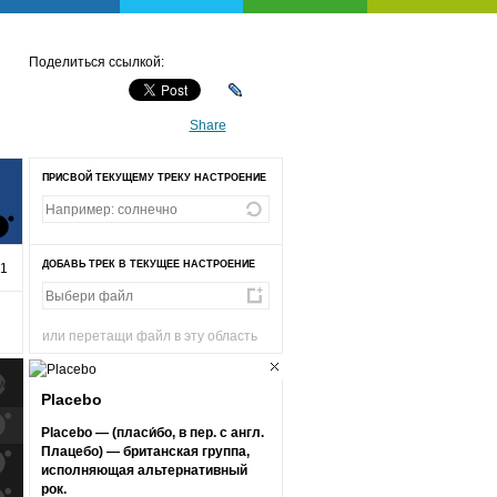
Поделиться ссылкой:
Share
ПРИСВОЙ ТЕКУЩЕМУ ТРЕКУ НАСТРОЕНИЕ
ДОБАВЬ ТРЕК В ТЕКУЩЕЕ НАСТРОЕНИЕ
31
или перетащи файл в эту область
Placebo
к
попаданиям
Placebo — (пласи́бо, в пер. с англ.
Плацебо) — британская группа,
к
попаданиям
исполняющая альтернативный
рок.