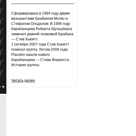
к
попаданиям
к
попаданиям
Сформирована в 1994 году двумя
музыкантами Брайаном Молко и
к
попаданиям
Стефаном Олсдалом. В 1996 году
барабанщика Роберта Шульцберга
к
попаданиям
заменил давний знакомый Брайана
— Стив Хьюитт.
к
попаданиям
1 октября 2007 года Стив Хьюитт
покинул группу. Летом 2008 года
к
попаданиям
Placebo нашли нового
барабанщика — Стива Форреста.
к
попаданиям
История группы:
к
попаданиям
Читать далее
к
попаданиям
н
к
попаданиям
к
попаданиям
к
попаданиям
к
попаданиям
к
попаданиям