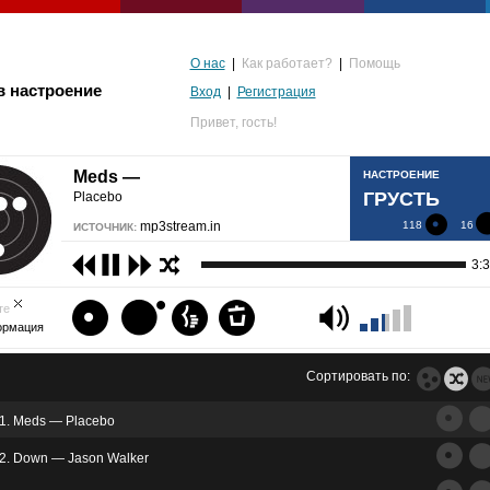
О нас
|
Как работает?
|
Помощь
в настроение
Вход
|
Регистрация
Привет,
гость!
Meds —
НАСТРОЕНИЕ
ГРУСТЬ
Placebo
mp3stream.in
118
16
ИСТОЧНИК:
3:
те
ормация
Сортировать по:
1. Meds — Placebo
альгия
2. Down — Jason Walker