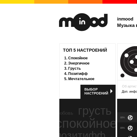
inmood
Музыка 
ТОП 5 НАСТРОЕНИЙ
1.
Спокойное
2.
Энергичное
3.
Грусть
4.
Позитифф
5.
Мечтательное
Об артис
ВЫБОР
Доп. инф
НАСТРОЕНИЙ
грусть
любовь
спокойное
88%
ност
89%
позитифф