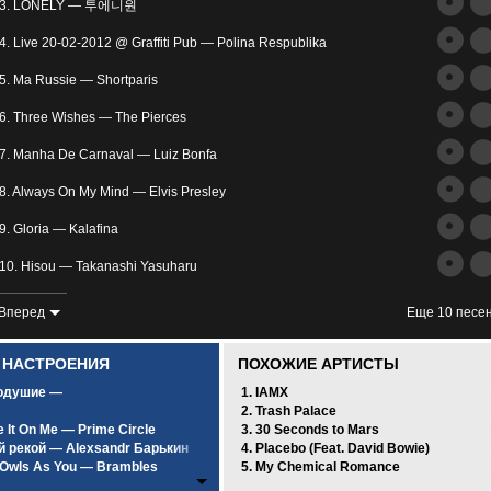
трим
3. LONELY — 투에니원
ьное
4. Live 20-02-2012 @ Graffiti Pub — Polina Respublika
5. Ma Russie — Shortparis
6. Three Wishes — The Pierces
7. Manha De Carnaval — Luiz Bonfa
8. Always On My Mind — Elvis Presley
злость
9. Gloria — Kalafina
окойное
10. Hisou — Takanashi Yasuharu
11. Sati Akura - Heart Realize (Rus) — UA MAX
Вперед
Еще 10 песе
12. Pieces — Red
0 НАСТРОЕНИЯ
ПОХОЖИЕ АРТИСТЫ
13. Без названия — Distimia
одушие —
1. IAMX
2. Trash Palace
14. —
 It On Me — Prime Circle
3. 30 Seconds to Mars
й рекой — Alexsandr Барькин
4. Placebo (Feat. David Bowie)
15. Regret + Gackt & Kami Duet — Malice Mizer
Owls As You — Brambles
5. My Chemical Romance
унным светом — SCIRENA Feat. A.V.G
16. My Immortal — Evanescence